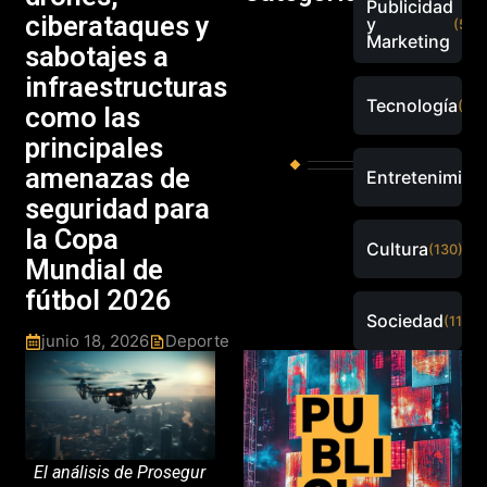
Publicidad
ciberataques y
y
(526
Marketing
sabotajes a
infraestructuras
Tecnología
(288
como las
principales
amenazas de
Entretenimien
seguridad para
la Copa
Cultura
(130)
Mundial de
fútbol 2026
Sociedad
(115)
junio 18, 2026
Deporte
El análisis de Prosegur