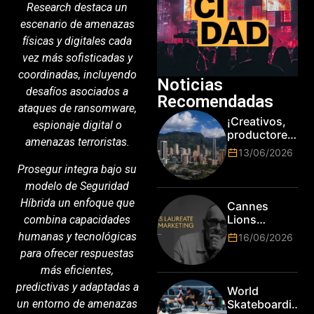
Research destaca un
escenario de amenazas
físicas y digitales cada
vez más sofisticadas y
coordinadas, incluyendo
Noticias
desafíos asociados a
Recomendadas
ataques de ransomware,
¡Creativos,
espionaje digital o
productores
amenazas terroristas.
y cracks de
13/06/2026
la tecnología
Prosegur integra bajo su
en Bogotá,
modelo de Seguridad
es hora de
subir de
Híbrida un enfoque que
Cannes
nivel! Las
Lions
combina capacidades
marcas más
anuncia a
humanas y tecnológicas
16/06/2026
top del
Jim Stengel
para ofrecer respuestas
mundo
como el
esperan por
más eficientes,
primer Lions
su talento.
Laureate for
predictivas y adaptadas a
World
Marketing
un entorno de amenazas
Skateboarding