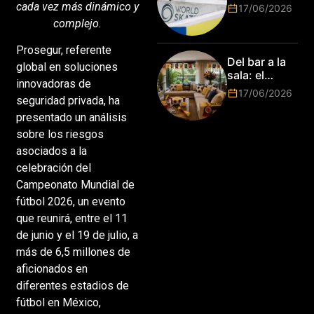
Tour:
cada vez más dinámico y
17/06/2026
¡Resultados
complejo.
de la Copa del
Mundo de
Prosegur, referente
Park de Roma
Del bar a la
global en soluciones
2026!
sala: el
innovadoras de
Mundial
17/06/2026
seguridad privada, ha
2026 vuelve
a poner el
presentado un análisis
hogar en el
sobre los riesgos
centro
asociados a la
celebración del
Campeonato Mundial de
fútbol 2026, un evento
que reunirá, entre el 11
de junio y el 19 de julio, a
más de 6,5 millones de
aficionados en
diferentes estadios de
fútbol en México,