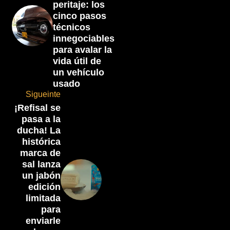
peritaje: los
cinco pasos
técnicos
innegociables
para avalar la
vida útil de
un vehículo
usado
Sigueinte
¡Refisal se
pasa a la
ducha! La
histórica
marca de
sal lanza
un jabón
edición
limitada
para
enviarle