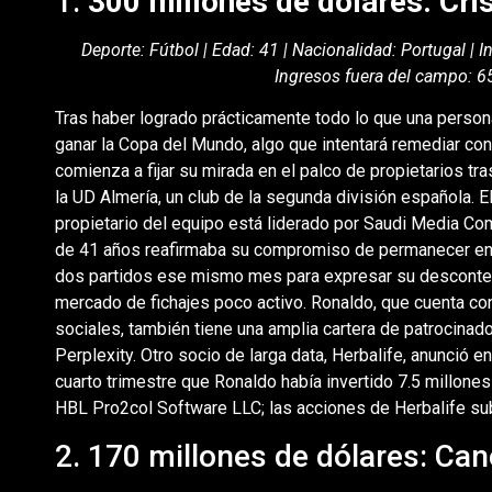
1.
300 millones de dólares: Cri
Deporte: Fútbol | Edad: 41 | Nacionalidad: Portugal | 
Ingresos fuera del campo: 6
Tras haber logrado prácticamente todo lo que una perso
ganar la Copa del Mundo, algo que intentará remediar con
comienza a fijar su mirada en el palco de propietarios tra
la UD Almería, un club de la segunda división española. 
propietario del equipo está liderado por Saudi Media Com
de 41 años reafirmaba su compromiso de permanecer en l
dos partidos ese mismo mes para expresar su descontento
mercado de fichajes poco activo. Ronaldo, que cuenta c
sociales, también tiene una amplia cartera de patrocinado
Perplexity. Otro socio de larga data, Herbalife, anunció 
cuarto trimestre que Ronaldo había invertido 7.5 millones 
HBL Pro2col Software LLC; las acciones de Herbalife sub
2. 170 millones de dólares: Can