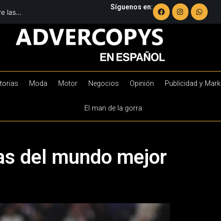
Síguenos en:
re las
 pantalla
torias
Moda
Motor
Negocios
Opinión
Publicidad y Mark
El man de la gorra
tas del mundo mejor