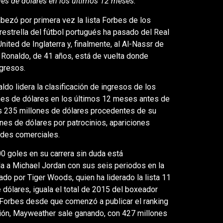
nes de dólares en los últimos 12 meses.
ezó por primera vez la lista Forbes de los
estrella del fútbol portugués ha pasado del Real
ited de Inglaterra y, finalmente, al Al-Nassr de
 Ronaldo, de 41 años, está de vuelta donde
ngresos.
ldo lidera la clasificación de ingresos de los
nes de dólares en los últimos 12 meses antes de
os 235 millones de dólares procedentes de su
nes de dólares por patrocinios, apariciones
dades comerciales.
0 goles en su carrera sin duda está
 a Michael Jordan con sus seis periodos en la
ado por Tiger Woods, quien ha liderado la lista 11
 dólares, iguala el total de 2015 del boxeador
 Forbes desde que comenzó a publicar el ranking
ación, Mayweather sale ganando, con 427 millones