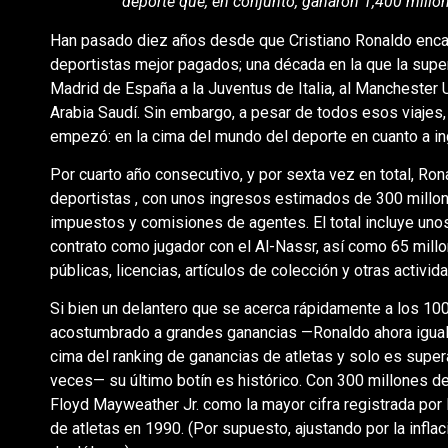
deporte que, en conjunto, ganaron 1,400 millo
Han pasado diez años desde que Cristiano Ronaldo encab
deportistas mejor pagados; una década en la que la super
Madrid de España a la Juventus de Italia, al Manchester Un
Arabia Saudí. Sin embargo, a pesar de todos esos viajes,
empezó: en la cima del mundo del deporte en cuanto a i
Por cuarto año consecutivo, y por sexta vez en total, Rona
deportistas , con unos ingresos estimados de 300 millo
impuestos y comisiones de agentes. El total incluye un
contrato como jugador con el Al-Nassr, así como 65 millo
públicas, licencias, artículos de colección y otras activi
Si bien un delantero que se acerca rápidamente a los 100
acostumbrado a grandes ganancias —Ronaldo ahora iguala
cima del ranking de ganancias de atletas y solo es super
veces— su último botín es histórico. Con 300 millones de
Floyd Mayweather Jr. como la mayor cifra registrada por
de atletas en 1990. (Por supuesto, ajustando por la infl