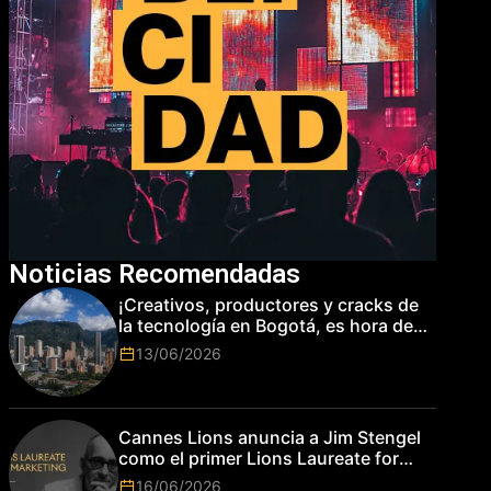
Noticias Recomendadas
¡Creativos, productores y cracks de
la tecnología en Bogotá, es hora de
subir de nivel! Las marcas más top
13/06/2026
del mundo esperan por su talento.
Cannes Lions anuncia a Jim Stengel
como el primer Lions Laureate for
Marketing
16/06/2026