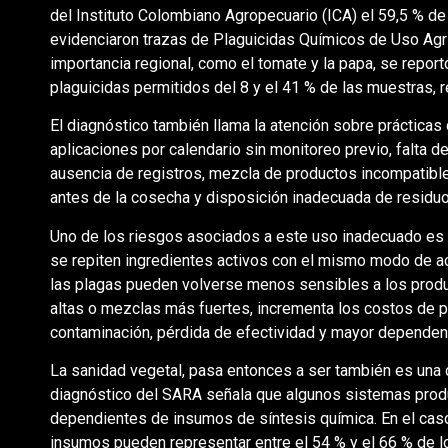
del Instituto Colombiano Agropecuario (ICA) el 59,5 % de
evidenciaron trazas de Plaguicidas Químicos de Uso A
importancia regional, como el tomate y la papa, se repo
plaguicidas permitidos del 8 y el 41 % de las muestras,
El diagnóstico también llama la atención sobre prácticas 
aplicaciones por calendario sin monitoreo previo, falta d
ausencia de registros, mezcla de productos incompatibl
antes de la cosecha y disposición inadecuada de resid
Uno de los riesgos asociados a este uso inadecuado es 
se repiten ingredientes activos con el mismo modo de acc
las plagas pueden volverse menos sensibles a los produc
altas o mezclas más fuertes, incrementa los costos de p
contaminación, pérdida de efectividad y mayor depende
La sanidad vegetal, pasa entonces a ser también es una 
diagnóstico del SARA señala que algunos sistemas produ
dependientes de insumos de síntesis química. En el caso 
insumos pueden representar entre el 54 % y el 66 % de l