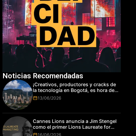
Noticias Recomendadas
¡Creativos, productores y cracks de
la tecnología en Bogotá, es hora de
subir de nivel! Las marcas más top
13/06/2026
del mundo esperan por su talento.
Cannes Lions anuncia a Jim Stengel
como el primer Lions Laureate for
Marketing
16/06/2026