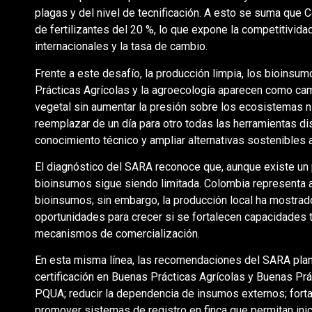
plagas y del nivel de tecnificación. A esto se suma que 
de fertilizantes del 20 %, lo que expone la competitividad
internacionales y la tasa de cambio.
Frente a este desafío, la producción limpia, los bioinsu
Prácticas Agrícolas y la agroecología aparecen como ca
vegetal sin aumentar la presión sobre los ecosistemas n
reemplazar de un día para otro todas las herramientas di
conocimiento técnico y ampliar alternativas sostenibles a
El diagnóstico del SARA reconoce que, aunque existe un p
bioinsumos sigue siendo limitada. Colombia representa 
bioinsumos; sin embargo, la producción local ha mostra
oportunidades para crecer si se fortalecen capacidades té
mecanismos de comercialización.
En esta misma línea, las recomendaciones del SARA plan
certificación en Buenas Prácticas Agrícolas y Buenas Prá
PQUA; reducir la dependencia de insumos externos; forta
promover sistemas de registro en finca que permitan inic