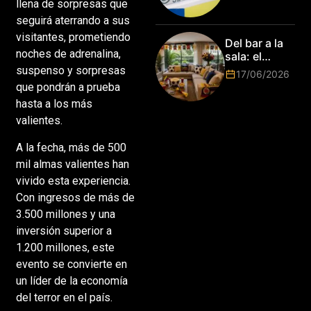
llena de sorpresas que
de la Copa del
seguirá aterrando a sus
Mundo de
visitantes, prometiendo
Park de Roma
Del bar a la
2026!
noches de adrenalina,
sala: el
Mundial
suspenso y sorpresas
17/06/2026
2026 vuelve
que pondrán a prueba
a poner el
hasta a los más
hogar en el
valientes.
centro
A la fecha, más de 500
mil almas valientes han
vivido esta experiencia.
Con ingresos de más de
3.500 millones y una
inversión superior a
1.200 millones, este
evento se convierte en
un líder de la economía
del terror en el país.