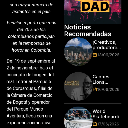
con mayor número de
visitantes en el país.
Fenalco reportó que más
Noticias
del 70% de los
Recomendadas
colombianos participan
¡Creativos,
en la temporada de
productores
horror en Colombia.
y cracks de
13/06/2026
la tecnología
Del 19 de septiembre al
en Bogotá,
2 de noviembre, bajo el
es hora de
subir de
concepto del origen del
Cannes
nivel! Las
mal, Terror al Parque 5
Lions
marcas más
anuncia a
de Corparques, filial de
16/06/2026
top del
Jim Stengel
la Cámara de Comercio
mundo
como el
esperan por
de Bogotá y operador
primer Lions
su talento.
del Parque Mundo
Laureate for
World
Marketing
Aventura, llega con una
Skateboarding
Tour:
experiencia inmersiva
17/06/2026
¡Resultados