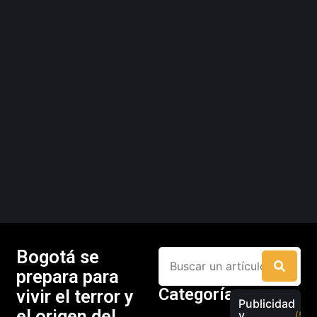
Bogotá se
prepara para
Categorías
vivir el terror y
Publicidad
el origen del
y
(526