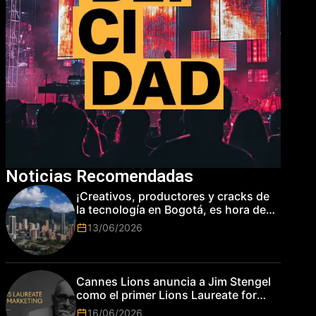
Noticias Recomendadas
¡Creativos, productores y cracks de
la tecnología en Bogotá, es hora de
subir de nivel! Las marcas más top
13/06/2026
del mundo esperan por su talento.
Cannes Lions anuncia a Jim Stengel
como el primer Lions Laureate for
Marketing
16/06/2026