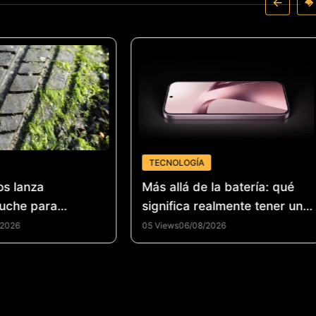
TECNOLOGÍA
os lanza
Más allá de la batería: qué
uche para
significa realmente tener un
la industria del
smartphone de alto
/2026
05 Views
06/08/2026
 de llantas y
rendimiento
la economía
n Colombia