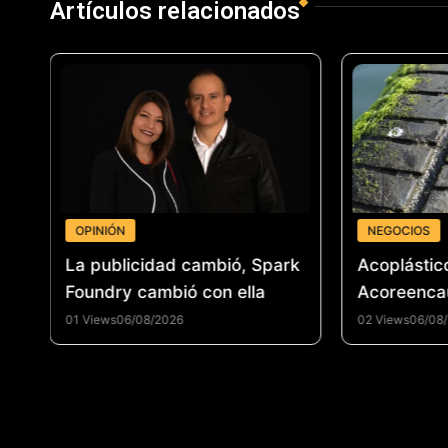
Artículos relacionados
OPINIÓN
NEGOCIOS
 un
La publicidad cambió, Spark
Acoplástic
el
Foundry cambió con ella
Acoreenca
fortalecer 
01 Views
06/08/2026
02 Views
06/08
reencauche
promover 
circular e