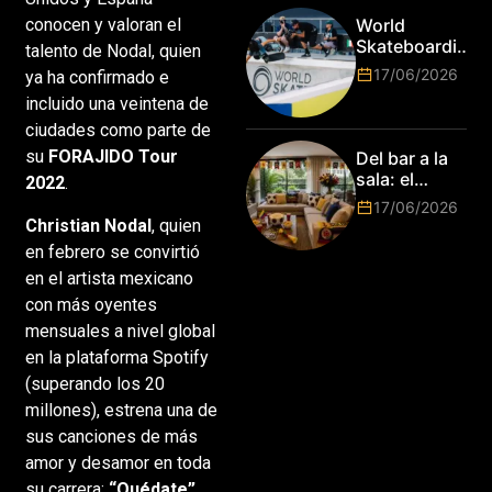
su talento.
Laureate for
World
conocen y valoran el
Marketing
Skateboarding
talento de Nodal, quien
Tour:
17/06/2026
ya ha confirmado e
¡Resultados
incluido una veintena de
de la Copa del
Mundo de
ciudades como parte de
Park de Roma
su
FORAJIDO Tour
Del bar a la
2026!
sala: el
2022
.
Mundial
17/06/2026
2026 vuelve
Christian Nodal
, quien
a poner el
en febrero se convirtió
hogar en el
en el artista mexicano
centro
con más oyentes
mensuales a nivel global
en la plataforma Spotify
(superando los 20
millones), estrena una de
sus canciones de más
amor y desamor en toda
su carrera:
“Quédate”.