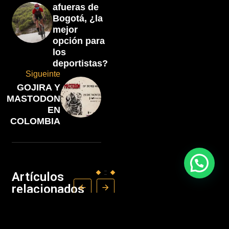
afueras de
Bogotá, ¿la
mejor
opción para
los
deportistas?
Sigueinte
GOJIRA Y
MASTODON
EN
COLOMBIA
Artículos
relacionados