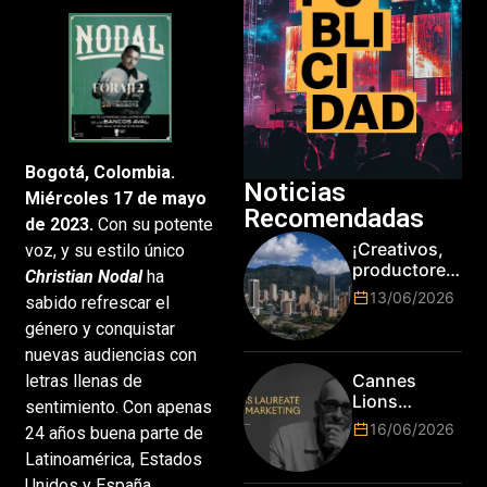
Bogotá, Colombia.
Noticias
Miércoles 17 de mayo
Recomendadas
de 2023.
Con su potente
¡Creativos,
voz, y su estilo único
productores
Christian Nodal
ha
y cracks de
13/06/2026
sabido refrescar el
la tecnología
género y conquistar
en Bogotá,
es hora de
nuevas audiencias con
subir de
Cannes
letras llenas de
nivel! Las
Lions
sentimiento. Con apenas
marcas más
anuncia a
16/06/2026
24 años buena parte de
top del
Jim Stengel
mundo
Latinoamérica, Estados
como el
esperan por
primer Lions
Unidos y España