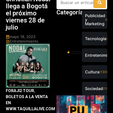
llega a Bogotá
Categorías
el próximo
Publicidad
viernes 28 de
y
(526
Marketing
julio
mayo 18, 2023
Tecnología
(288
Entretenimiento
Entretenimien
Cultura
(130)
Sociedad
(115)
FORAJI2 TOUR
,
BOLETOS A LA VENTA
EN
WWW.TAQUILLALIVE.COM