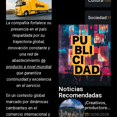
Cultura
(130)
Sociedad
(115)
La compañía fortalece su
presencia en el país
respaldada por su
trayectoria global,
innovación constante y
una red de
abastecimiento
de
producto a nivel mundial
que garantiza
continuidad y excelencia
en el servicio.
Noticias
Recomendadas
En un contexto global
marcado por dinámicas
¡Creativos,
productores
cambiantes en el
y cracks de
comercio internacional y
13/06/2026