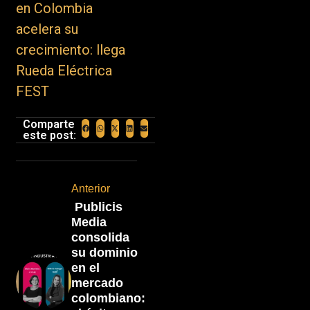
en Colombia
acelera su
crecimiento: llega
Rueda Eléctrica
FEST
Comparte
este post:
Anterior
Publicis
Media
consolida
su dominio
en el
mercado
colombiano: