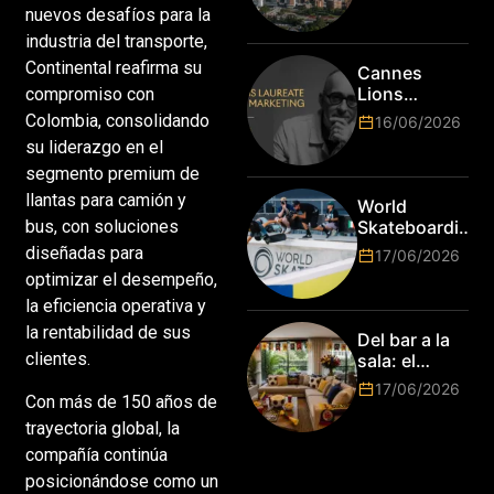
la tecnología
nuevos desafíos para la
en Bogotá,
industria del transporte,
es hora de
subir de
Continental reafirma su
Cannes
nivel! Las
Lions
compromiso con
marcas más
anuncia a
Colombia, consolidando
16/06/2026
top del
Jim Stengel
su liderazgo en el
mundo
como el
esperan por
segmento premium de
primer Lions
su talento.
Laureate for
llantas para camión y
World
Marketing
Skateboarding
bus, con soluciones
Tour:
diseñadas para
17/06/2026
¡Resultados
optimizar el desempeño,
de la Copa del
la eficiencia operativa y
Mundo de
Park de Roma
la rentabilidad de sus
Del bar a la
2026!
clientes.
sala: el
Mundial
17/06/2026
Con más de 150 años de
2026 vuelve
a poner el
trayectoria global, la
hogar en el
compañía continúa
centro
posicionándose como un