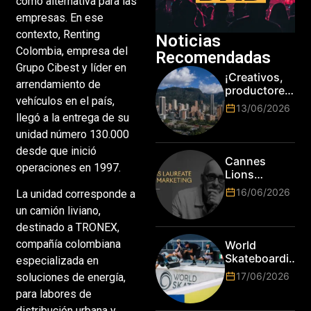
como alternativa para las
empresas. En ese
contexto, Renting
Noticias
Colombia, empresa del
Recomendadas
Grupo Cibest y líder en
¡Creativos,
arrendamiento de
productores
vehículos en el país,
y cracks de
13/06/2026
la tecnología
llegó a la entrega de su
en Bogotá,
unidad número 130.000
es hora de
desde que inició
subir de
Cannes
operaciones en 1997.
nivel! Las
Lions
marcas más
anuncia a
16/06/2026
La unidad corresponde a
top del
Jim Stengel
mundo
un camión liviano,
como el
esperan por
primer Lions
destinado a TRONEX,
su talento.
Laureate for
compañía colombiana
World
Marketing
Skateboarding
especializada en
Tour:
17/06/2026
soluciones de energía,
¡Resultados
para labores de
de la Copa del
distribución urbana y