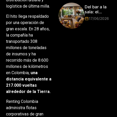
Mundo de
Park de Roma
logística de última milla.
Del bar a la
2026!
sala: el
El hito llega respaldado
Mundial
17/06/2026
2026 vuelve
por una operación de
a poner el
gran escala. En 28 años,
hogar en el
la compañía ha
centro
transportado 308
millones de toneladas
de insumos y ha
recorrido más de 8.600
millones de kilómetros
en Colombia,
una
distancia equivalente a
217.000 vueltas
alrededor de la Tierra.
Renting Colombia
administra flotas
corporativas de gran