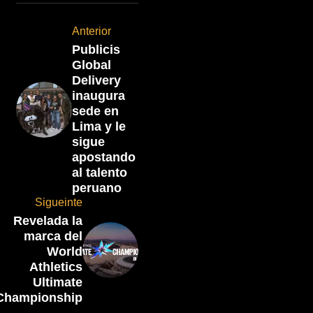
Anterior
Publicis
Global
Delivery
inaugura
sede en
Lima y le
sigue
apostando
al talento
peruano
Sigueinte
Revelada la
marca del
World
Athletics
Ultimate
Championship