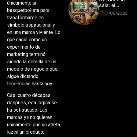
únicamente un
2026!
sala: el
basquetbolista para
Mundial
17/06/2026
2026 vuelve
transformarse en
a poner el
símbolo aspiracional y
hogar en el
en una marca viviente. Lo
centro
que nació como un
experimento de
marketing terminó
siendo la semilla de un
modelo de negocio que
sigue dictando
tendencias hasta hoy.
Casi cuatro décadas
después, esa lógica se
ha sofisticado. Las
marcas ya no quieren
únicamente que un atleta
luzca un producto;