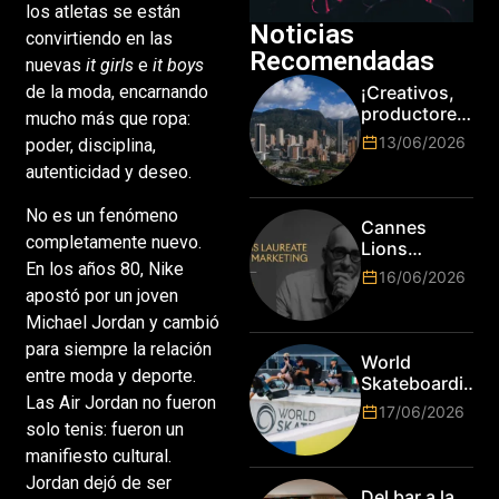
los atletas se están
Noticias
convirtiendo en las
Recomendadas
nuevas
it girls
e
it boys
de la moda, encarnando
¡Creativos,
productores
mucho más que ropa:
y cracks de
13/06/2026
poder, disciplina,
la tecnología
autenticidad y deseo.
en Bogotá,
es hora de
No es un fenómeno
subir de
Cannes
nivel! Las
completamente nuevo.
Lions
marcas más
En los años 80, Nike
anuncia a
16/06/2026
top del
Jim Stengel
apostó por un joven
mundo
como el
Michael Jordan y cambió
esperan por
primer Lions
su talento.
para siempre la relación
Laureate for
World
Marketing
entre moda y deporte.
Skateboarding
Las Air Jordan no fueron
Tour:
17/06/2026
¡Resultados
solo tenis: fueron un
de la Copa del
manifiesto cultural.
Mundo de
Jordan dejó de ser
Park de Roma
Del bar a la