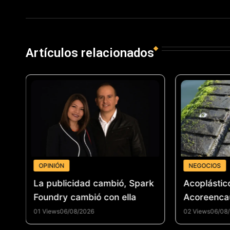
Artículos relacionados
OPINIÓN
NEGOCIOS
 un
La publicidad cambió, Spark
Acoplástic
el
Foundry cambió con ella
Acoreenca
fortalecer 
01 Views
06/08/2026
02 Views
06/08
reencauche