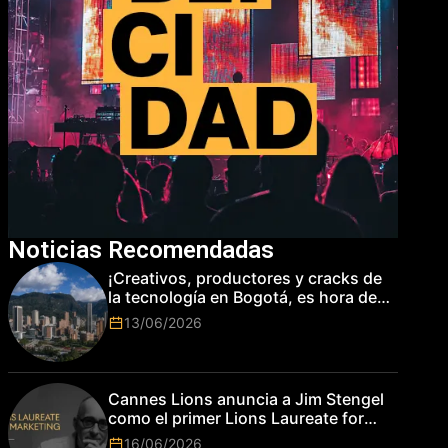
Noticias Recomendadas
¡Creativos, productores y cracks de
la tecnología en Bogotá, es hora de
subir de nivel! Las marcas más top
13/06/2026
del mundo esperan por su talento.
Cannes Lions anuncia a Jim Stengel
como el primer Lions Laureate for
Marketing
16/06/2026