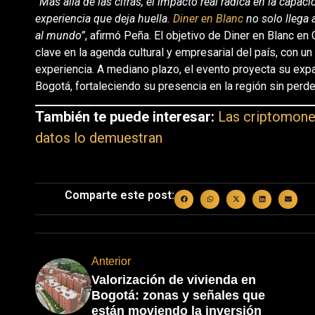
“Más allá de las cifras, el impacto real radica en la capa
experiencia que deja huella.
Diner en Blanc
no solo llega a
al mundo”
, afirmó Peña. El objetivo de Diner en Blanc e
clave en la agenda cultural y empresarial del país, con un
experiencia. A mediano plazo, el evento proyecta su exp
Bogotá, fortaleciendo su presencia en la región sin perde
También te puede interesar:
Las criptomoned
datos lo demuestran
Comparte este post:
Anterior
Valorización de vivienda en
Bogotá: zonas y señales que
están moviendo la inversión