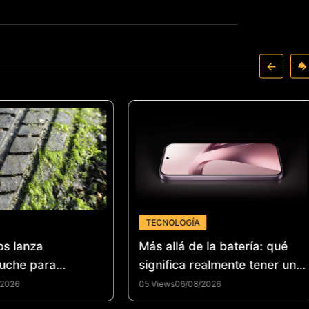
TECNOLOGÍA
os lanza
Más allá de la batería: qué
uche para
significa realmente tener un
la industria del
smartphone de alto
/2026
05 Views
06/08/2026
 de llantas y
rendimiento