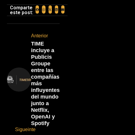
Comparte
este post:
Anterior
TIME
incluye a
Publicis
Groupe
entre las
compañías
más
influyentes
del mundo
junto a
Netflix,
OpenAI y
Spotify
Sigueinte