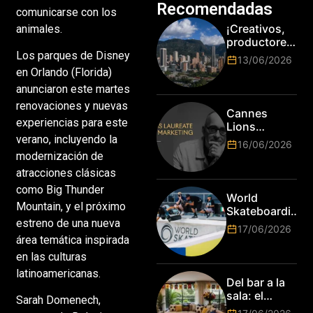
Recomendadas
comunicarse con los
¡Creativos,
animales.
productores
y cracks de
Los parques de Disney
13/06/2026
la tecnología
en Orlando (Florida)
en Bogotá,
anunciaron este martes
es hora de
renovaciones y nuevas
subir de
Cannes
nivel! Las
experiencias para este
Lions
marcas más
anuncia a
verano, incluyendo la
16/06/2026
top del
Jim Stengel
modernización de
mundo
como el
atracciones clásicas
esperan por
primer Lions
su talento.
como Big Thunder
Laureate for
World
Marketing
Mountain, y el próximo
Skateboarding
estreno de una nueva
Tour:
17/06/2026
¡Resultados
área temática inspirada
de la Copa del
en las culturas
Mundo de
latinoamericanas.
Park de Roma
Del bar a la
2026!
sala: el
Sarah Domenech,
Mundial