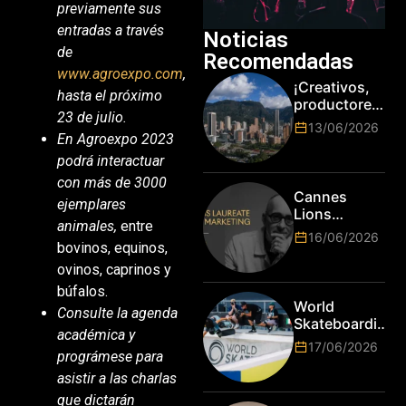
previamente sus
entradas a través
Noticias
de
Recomendadas
www.agroexpo.com
,
¡Creativos,
hasta el próximo
productores
23 de julio.
y cracks de
13/06/2026
la tecnología
En Agroexpo 2023
en Bogotá,
podrá interactuar
es hora de
con más de 3000
subir de
Cannes
ejemplares
nivel! Las
Lions
marcas más
animales,
entre
anuncia a
16/06/2026
top del
Jim Stengel
bovinos, equinos,
mundo
como el
ovinos, caprinos y
esperan por
primer Lions
búfalos.
su talento.
Laureate for
World
Consulte la agenda
Marketing
Skateboarding
académica y
Tour:
17/06/2026
prográmese para
¡Resultados
de la Copa del
asistir a las charlas
Mundo de
que dictarán