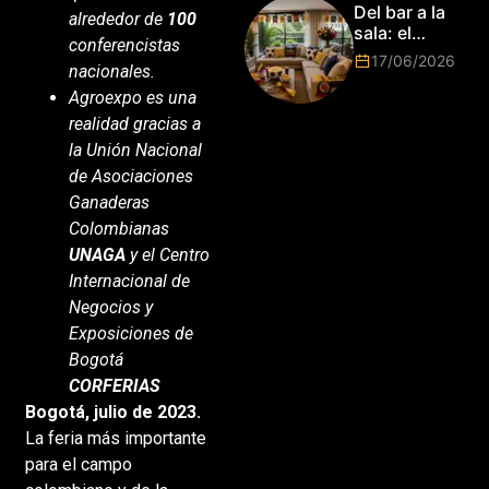
Park de Roma
Del bar a la
alrededor de
100
2026!
sala: el
conferencistas
Mundial
17/06/2026
nacionales.
2026 vuelve
a poner el
Agroexpo es una
hogar en el
realidad gracias a
centro
la Unión Nacional
de Asociaciones
Ganaderas
Colombianas
UNAGA
y el Centro
Internacional de
Negocios y
Exposiciones de
Bogotá
CORFERIAS
Bogotá, julio de 2023.
La feria más importante
para el campo