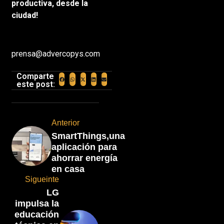
productiva, desde la
ciudad!
prensa@advercopys.com
Comparte
este post:
Anterior
SmartThings,una
aplicación para
ahorrar energía
en casa
Sigueinte
LG
impulsa la
educación