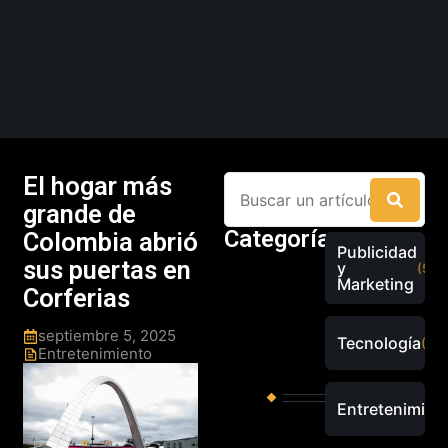
El hogar más
grande de
Categorías
Colombia abrió
Publicidad
sus puertas en
y
(526
Marketing
Corferias
septiembre 5, 2025
Tecnología
(289
Entretenimiento
Entretenimien