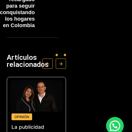
para seguir
conquistando
los hogares
en Colombia
Artículos
relacionados
OPINIÓN
NEGOCIOS
La publicidad
Acoplásticos lanza