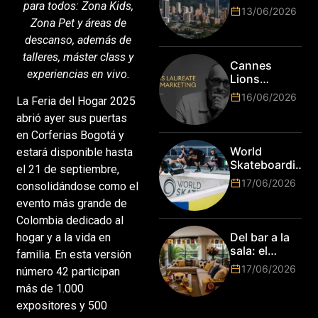
para todos: Zona Kids,
y cracks de
13/06/2026
la tecnología
Zona Pet y áreas de
en Bogotá,
descanso, además de
es hora de
talleres, máster class y
subir de
Cannes
nivel! Las
experiencias en vivo.
Lions
marcas más
anuncia a
16/06/2026
top del
La Feria del Hogar 2025
Jim Stengel
mundo
abrió ayer sus puertas
como el
esperan por
primer Lions
en Corferias Bogotá y
su talento.
Laureate for
World
estará disponible hasta
Marketing
Skateboarding
el 21 de septiembre,
Tour:
17/06/2026
consolidándose como el
¡Resultados
evento más grande de
de la Copa del
Mundo de
Colombia dedicado al
Park de Roma
Del bar a la
hogar y a la vida en
2026!
sala: el
familia. En esta versión
Mundial
17/06/2026
número 42 participan
2026 vuelve
más de 1.000
a poner el
hogar en el
expositores y 500