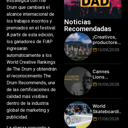
estratégica con The
Drum que cambiará el
alcance internacional de
Noticias
los trabajos inscritos y
Recomendadas
premiados en el festival.
A partir de esta edición,
¡Creativos,
los ganadores de FIAP
productores
y cracks de
ingresarán
13/06/2026
la tecnología
automáticamente a los
en Bogotá,
World Creative Rankings
es hora de
de The Drum y obtendrán
subir de
Cannes
nivel! Las
el reconocimiento The
Lions
marcas más
anuncia a
Drum Recommends, una
16/06/2026
top del
Jim Stengel
de las certificaciones de
mundo
como el
calidad más visibles
esperan por
primer Lions
su talento.
dentro de la industria
Laureate for
World
Marketing
global de marketing y
Skateboarding
Tour:
publicidad.
17/06/2026
¡Resultados
de la Copa del
La alianza convierte a