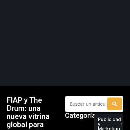
FIAP y The
Drum: una
Categorías
nueva vitrina
Publicidad
global para
y
(526
Marketing