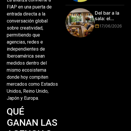
Mundo de
FIAP en una puerta de
Park de Roma
Del bar a la
entrada directa a la
2026!
sala: el
conversación global
Mundial
17/06/2026
sobre creatividad,
2026 vuelve
permitiendo que
a poner el
hogar en el
agencias, redes e
centro
independientes de
Iberoamérica sean
medidos dentro del
mismo ecosistema
donde hoy compiten
mercados como Estados
Unidos, Reino Unido,
Japón y Europa.
QUÉ
GANAN LAS