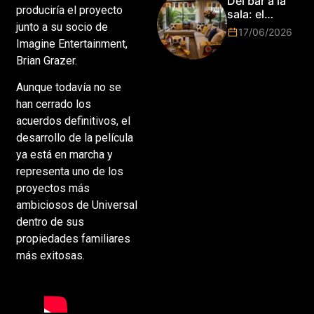
Del bar a la
2026!
produciría el proyecto
sala: el
Mundial
junto a su socio de
17/06/2026
2026 vuelve
Imagine Entertainment,
a poner el
Brian Grazer.
hogar en el
centro
Aunque todavía no se
han cerrado los
acuerdos definitivos, el
desarrollo de la película
ya está en marcha y
representa uno de los
proyectos más
ambiciosos de Universal
dentro de sus
propiedades familiares
más exitosas.