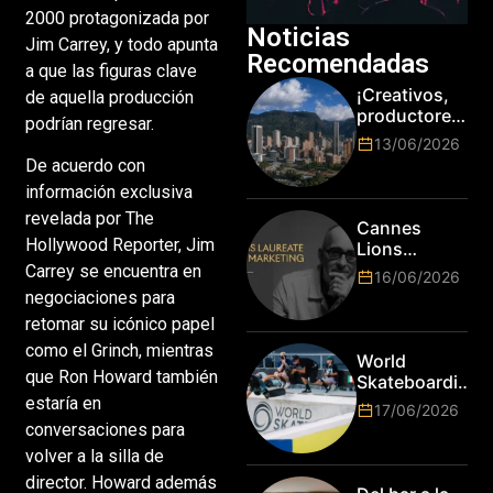
2000 protagonizada por
Noticias
Jim Carrey, y todo apunta
Recomendadas
a que las figuras clave
¡Creativos,
de aquella producción
productores
podrían regresar.
y cracks de
13/06/2026
la tecnología
De acuerdo con
en Bogotá,
información exclusiva
es hora de
revelada por The
subir de
Cannes
nivel! Las
Hollywood Reporter, Jim
Lions
marcas más
anuncia a
Carrey se encuentra en
16/06/2026
top del
Jim Stengel
negociaciones para
mundo
como el
esperan por
retomar su icónico papel
primer Lions
su talento.
como el Grinch, mientras
Laureate for
World
Marketing
que Ron Howard también
Skateboarding
Tour:
estaría en
17/06/2026
¡Resultados
conversaciones para
de la Copa del
volver a la silla de
Mundo de
director. Howard además
Park de Roma