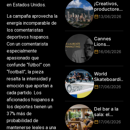
¡Creativos,
en Estados Unidos.
productores
y cracks de
La campaña aprovecha la
13/06/2026
la tecnología
energía incomparable de
en Bogotá,
los comentaristas
es hora de
subir de
deportivos hispanos.
Cannes
nivel! Las
Lions
Con un comentarista
marcas más
anuncia a
especialmente
16/06/2026
top del
Jim Stengel
apasionado que
mundo
como el
esperan por
confunde “fútbol” con
primer Lions
su talento.
Laureate for
“football”, la pieza
World
Marketing
resalta la intensidad y
Skateboarding
Tour:
emoción que aportan a
17/06/2026
¡Resultados
cada partido. Los
de la Copa del
aficionados hispanos a
Mundo de
Park de Roma
los deportes tienen un
Del bar a la
2026!
37% más de
sala: el
Mundial
probabilidad de
17/06/2026
2026 vuelve
mantenerse leales a una