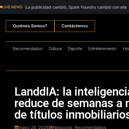
LIVE NEWS
La publicidad cambió, Spark Foundry cambió con ella
Quiénes Somos?
Contáctenos
Recomendados
Cultura
Deporte
Entretenimiento
His
LanddIA: la inteligencia
reduce de semanas a m
de títulos inmobiliari
mayo 28, 2026
Negocios
,
Recomendados