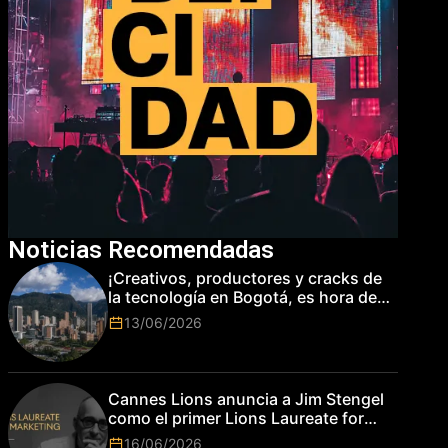
Noticias Recomendadas
¡Creativos, productores y cracks de
la tecnología en Bogotá, es hora de
subir de nivel! Las marcas más top
13/06/2026
del mundo esperan por su talento.
Cannes Lions anuncia a Jim Stengel
como el primer Lions Laureate for
Marketing
16/06/2026