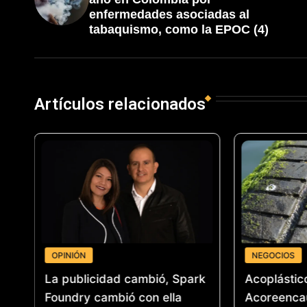
enfermedades asociadas al
tabaquismo, como la EPOC (4)
Artículos relacionados
OPINIÓN
NEGOCIOS
 un
La publicidad cambió, Spark
Acoplástic
el
Foundry cambió con ella
Acoreenca