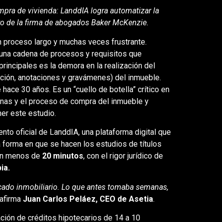
ompra de vivienda: LanddIA logra automatizar la
poyo de la firma de abogados Baker McKenzie.
n proceso largo y muchas veces frustrante.
 una cadena de procesos y requisitos que
rincipales es la demora en la realización del
dición, anotaciones y gravámenes) del inmueble.
ace 30 años. Es un “cuello de botella” crítico en
nas y el proceso de compra del inmueble y
ner este estudio.
nto oficial de LanddIA, una plataforma digital que
la forma en que se hacen los estudios de títulos
 en menos de
20 minutos
, con el rigor jurídico de
ia.
cado inmobiliario. Lo que antes tomaba semanas,
 afirma
Juan Carlos Peláez, CEO de Asetia
.
ción de créditos hipotecarios de 14 a 10