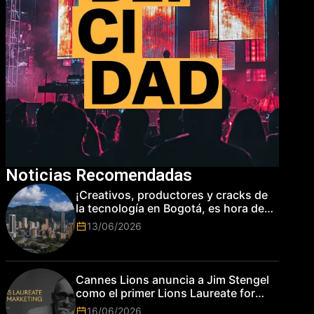
Noticias Recomendadas
¡Creativos, productores y cracks de
la tecnología en Bogotá, es hora de
subir de nivel! Las marcas más top
13/06/2026
del mundo esperan por su talento.
Cannes Lions anuncia a Jim Stengel
como el primer Lions Laureate for
Marketing
16/06/2026