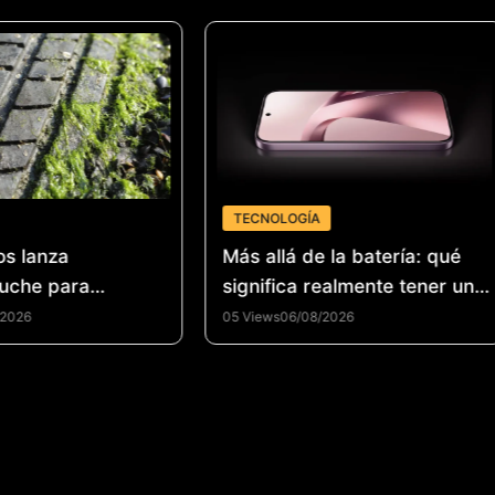
TECNOLOGÍA
os lanza
Más allá de la batería: qué
uche para
significa realmente tener un
la industria del
smartphone de alto
/2026
05 Views
06/08/2026
 de llantas y
rendimiento
la economía
n Colombia