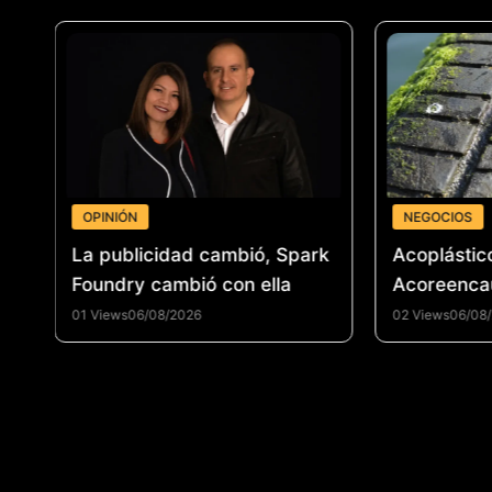
OPINIÓN
NEGOCIOS
 un
La publicidad cambió, Spark
Acoplástic
el
Foundry cambió con ella
Acoreenca
fortalecer 
01 Views
06/08/2026
02 Views
06/08
reencauche
promover 
circular e