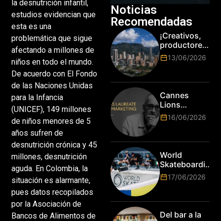
la desnutrición infantil,
Noticias
estudios evidencian que
Recomendadas
esta es una
¡Creativos,
problemática que sigue
productores
afectando a millones de
y cracks de
13/06/2026
niños en todo el mundo.
la tecnología
en Bogotá,
De acuerdo con El Fondo
es hora de
de las Naciones Unidas
subir de
Cannes
para la Infancia
nivel! Las
Lions
(UNICEF), 149 millones
marcas más
anuncia a
16/06/2026
top del
de niños menores de 5
Jim Stengel
mundo
como el
años sufren de
esperan por
primer Lions
desnutrición crónica y 45
su talento.
Laureate for
World
millones, desnutrición
Marketing
Skateboarding
aguda. En Colombia, la
Tour:
17/06/2026
situación es alarmante,
¡Resultados
de la Copa del
pues datos recopilados
Mundo de
por la Asociación de
Park de Roma
Del bar a la
Bancos de Alimentos de
2026!