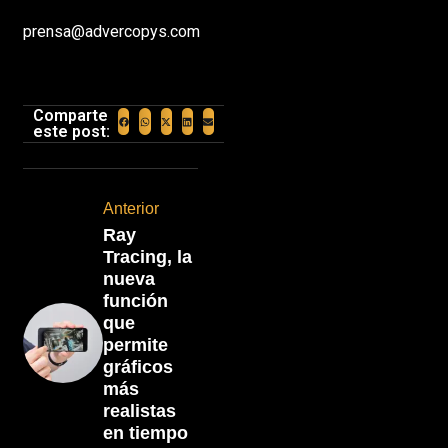
prensa@advercopys.com
Comparte
este post:
Anterior
Ray
Tracing, la
nueva
función
que
permite
gráficos
más
realistas
en tiempo