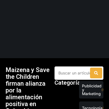
Maizena y Save
the Children
Categorías
firman alianza
Publicidad
por la
y
(526
Marketing
alimentación
positiva en
Tecnología
(289