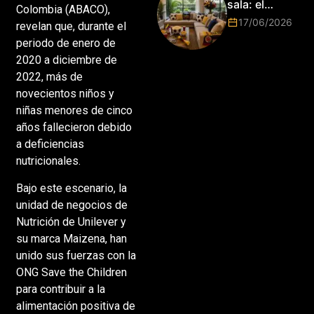
sala: el
Colombia (ABACO),
Mundial
17/06/2026
revelan que, durante el
2026 vuelve
periodo de enero de
a poner el
hogar en el
2020 a diciembre de
centro
2022, más de
novecientos niños y
niñas menores de cinco
años fallecieron debido
a deficiencias
nutricionales.
Bajo este escenario, la
unidad de negocios de
Nutrición de Unilever y
su marca Maizena, han
unido sus fuerzas con la
ONG Save the Children
para contribuir a la
alimentación positiva de