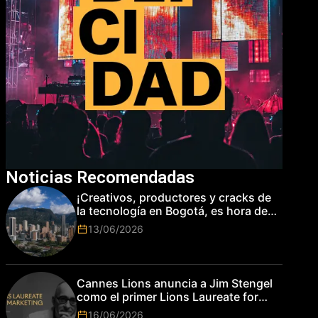
Noticias Recomendadas
¡Creativos, productores y cracks de
la tecnología en Bogotá, es hora de
subir de nivel! Las marcas más top
13/06/2026
del mundo esperan por su talento.
Cannes Lions anuncia a Jim Stengel
como el primer Lions Laureate for
Marketing
16/06/2026