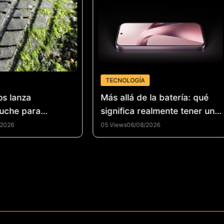
TECNOLOGÍA
os lanza
Más allá de la batería: qué
uche para
significa realmente tener un
la industria del
smartphone de alto
/2026
05 Views
06/08/2026
 de llantas y
rendimiento
la economía
n Colombia