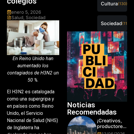
colegios
Cultura
(130)
enero 5, 2026
Salud
,
Sociedad
Sociedad
(115)
En Reino Unido han
aumentado los
contagiados de H3N2 un
50 %.
El H3N2 es catalogada
como una supergripa y
Noticias
en países como Reino
Recomendadas
Unido, el Servicio
Nacional de Salud (NHS)
¡Creativos,
productores
de Inglaterra ha
y cracks de
13/06/2026