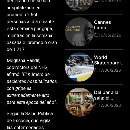
declarado que se han
la tecnología
hospitalizado en
en Bogotá,
es hora de
promedio 2.660
subir de
personas al día durante
Cannes
nivel! Las
Lions
esta semana por gripa,
marcas más
anuncia a
16/06/2026
mientras en la semana
top del
Jim Stengel
mundo
pasada el promedio eran
como el
esperan por
de 1.717.
primer Lions
su talento.
Laureate for
World
Meghana Pandit,
Marketing
Skateboarding
codirectora del NHS,
Tour:
17/06/2026
¡Resultados
afirmó: “
El número de
de la Copa del
pacientes hospitalizados
Mundo de
con gripe es
Park de Roma
Del bar a la
extremadamente alto
2026!
sala: el
para esta época del año
”.
Mundial
17/06/2026
2026 vuelve
Según la Salud Pública
a poner el
hogar en el
de Escocia, que vigila
centro
las enfermedades