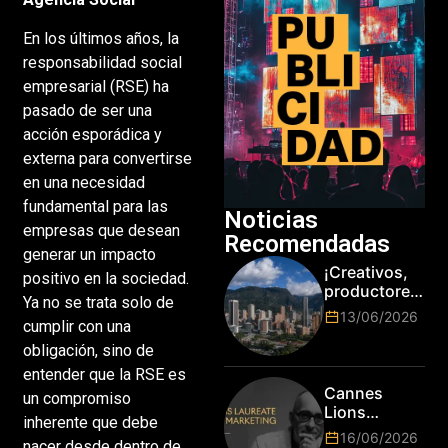
En los últimos años, la
responsabilidad social
empresarial (RSE) ha
pasado de ser una
acción esporádica y
externa para convertirse
en una necesidad
fundamental para las
Noticias
empresas que desean
Recomendadas
generar un impacto
¡Creativos,
positivo en la sociedad.
productores
Ya no se trata solo de
y cracks de
13/06/2026
cumplir con una
la tecnología
en Bogotá,
obligación, sino de
es hora de
entender que la RSE es
subir de
Cannes
un compromiso
nivel! Las
Lions
inherente que debe
marcas más
anuncia a
16/06/2026
top del
nacer desde dentro de