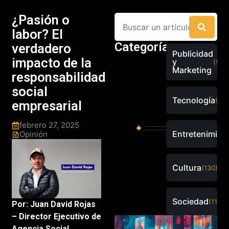
¿Pasión o
labor? El
Categorías
verdadero
Publicidad
impacto de la
y
(526
Marketing
responsabilidad
social
Tecnología
(289
empresarial
febrero 27, 2025
Entretenimien
Opinión
Cultura
(130)
Sociedad
(115)
Por: Juan David Rojas
– Director Ejecutivo de
Agencia Social