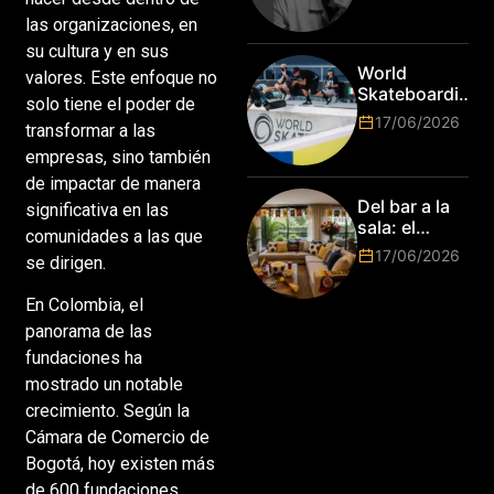
Jim Stengel
mundo
como el
las organizaciones, en
esperan por
primer Lions
su cultura y en sus
su talento.
Laureate for
World
valores. Este enfoque no
Marketing
Skateboarding
solo tiene el poder de
Tour:
17/06/2026
transformar a las
¡Resultados
de la Copa del
empresas, sino también
Mundo de
de impactar de manera
Park de Roma
Del bar a la
significativa en las
2026!
sala: el
comunidades a las que
Mundial
17/06/2026
se dirigen.
2026 vuelve
a poner el
En Colombia, el
hogar en el
centro
panorama de las
fundaciones ha
mostrado un notable
crecimiento. Según la
Cámara de Comercio de
Bogotá, hoy existen más
de 600 fundaciones