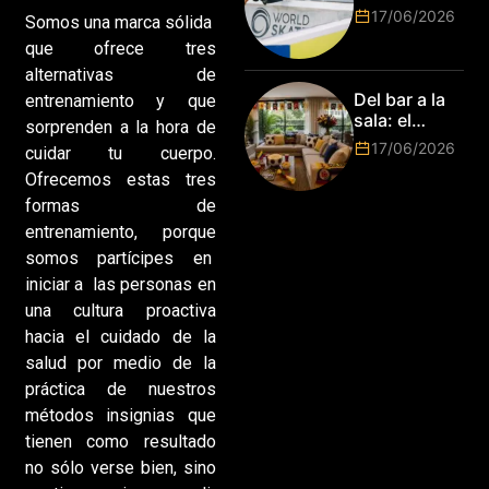
Tour:
17/06/2026
Somos una marca sólida
¡Resultados
que ofrece tres
de la Copa del
Mundo de
alternativas de
Park de Roma
Del bar a la
entrenamiento y que
2026!
sala: el
sorprenden a la hora de
Mundial
17/06/2026
cuidar tu cuerpo.
2026 vuelve
Ofrecemos estas tres
a poner el
hogar en el
formas de
centro
entrenamiento, porque
somos partícipes en
iniciar a las personas en
una cultura proactiva
hacia el cuidado de la
salud por medio de la
práctica de nuestros
métodos insignias que
tienen como resultado
no sólo verse bien, sino