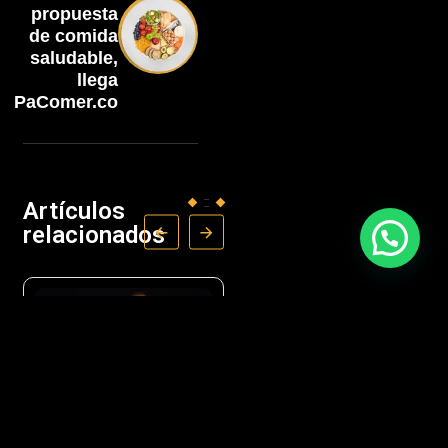
propuesta
de comida
saludable,
llega
PaComer.co
Artículos
relacionados
OPINIÓN
NEGOCIOS
La publicidad
Acoplásticos lanza