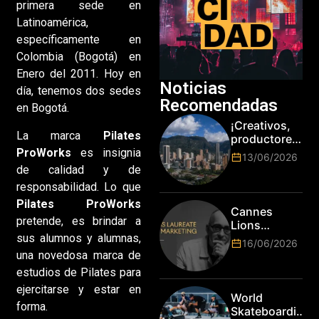
primera sede en
Latinoamérica,
específicamente en
Colombia (Bogotá) en
Enero del 2011. Hoy en
Noticias
día, tenemos dos sedes
Recomendadas
en Bogotá.
¡Creativos,
La marca
Pilates
productores
y cracks de
ProWorks
es insignia
13/06/2026
la tecnología
de calidad y de
en Bogotá,
responsabilidad. Lo que
es hora de
Pilates ProWorks
subir de
Cannes
nivel! Las
pretende, es brindar a
Lions
marcas más
sus alumnos y alumnas,
anuncia a
16/06/2026
top del
Jim Stengel
una novedosa marca de
mundo
como el
estudios de Pilates para
esperan por
primer Lions
su talento.
ejercitarse y estar en
Laureate for
World
Marketing
forma.
Skateboarding