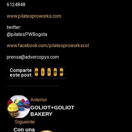
6124848
www.pilatesproworks.com
twitter:
@pilatesPWBogota
www.facebook.com/pilatesproworkscol
prensa@advercopys.com
Comparte
este post:
Anterior
GOLIOT+GOLIOT
BAKERY
Sigueinte
Con una