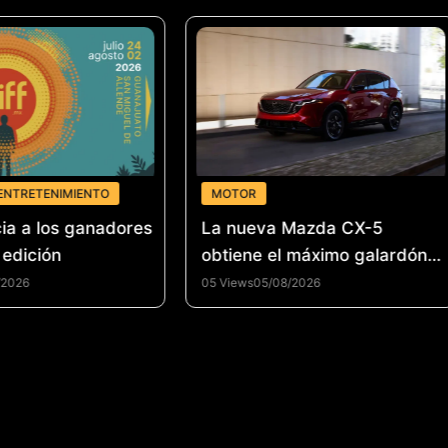
ENTRETENIMIENTO
MOTOR
ia a los ganadores
La nueva Mazda CX-5
 edición
obtiene el máximo galardón
de seguridad del IIHS en
/2026
05 Views
05/08/2026
Estados Unidos