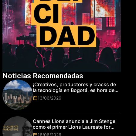
Noticias Recomendadas
¡Creativos, productores y cracks de
la tecnología en Bogotá, es hora de
subir de nivel! Las marcas más top
13/06/2026
del mundo esperan por su talento.
Cannes Lions anuncia a Jim Stengel
como el primer Lions Laureate for
Marketing
16/06/2026