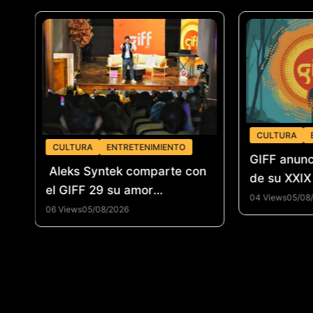
CULTURA
CULTURA
ENTRETENIMIENTO
GIFF anunc
Aleks Syntek comparte con
de su XXIX
el GIFF 29 su amor
04 Views
05/08
«Intocable» por la creación
06 Views
05/08/2026
musica