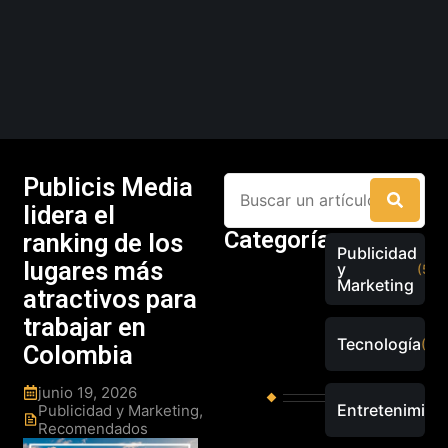
Publicis Media
lidera el
Categorías
ranking de los
Publicidad
lugares más
y
(526
Marketing
atractivos para
trabajar en
Tecnología
(289
Colombia
junio 19, 2026
Entretenimien
Publicidad y Marketing
,
Recomendados