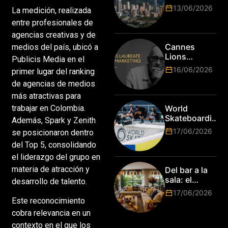
y cracks de
13/06/2026
La medición, realizada
la tecnología
entre profesionales de
en Bogotá,
es hora de
agencias creativas y de
subir de
Cannes
medios del país, ubicó a
nivel! Las
Lions
Publicis Media en el
marcas más
anuncia a
16/06/2026
primer lugar del ranking
top del
Jim Stengel
mundo
de agencias de medios
como el
esperan por
primer Lions
más atractivas para
su talento.
Laureate for
trabajar en Colombia.
World
Marketing
Skateboarding
Además, Spark y Zenith
Tour:
17/06/2026
se posicionaron dentro
¡Resultados
del Top 5, consolidando
de la Copa del
Mundo de
el liderazgo del grupo en
Park de Roma
materia de atracción y
Del bar a la
2026!
sala: el
desarrollo de talento.
Mundial
17/06/2026
2026 vuelve
Este reconocimiento
a poner el
cobra relevancia en un
hogar en el
contexto en el que los