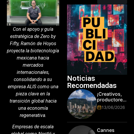
Con el apoyo y guía
estratégica de Zero by
Fifty, Ramón de Hoyos
proyecta la biotecnología
mexicana hacia
mercados
internacionales,
Noticias
consolidando a su
Recomendadas
empresa ALIS como una
pieza clave en la
¡Creativos,
productores
transición global hacia
y cracks de
13/06/2026
una economía
la tecnología
regenerativa.
en Bogotá,
es hora de
Empresas de escala
subir de
Cannes
nivel! Las
global como Nestlé y