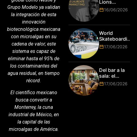
Lions
marcas más
Grupo Modelo ya validan
anuncia a
16/06/2026
top del
Jim Stengel
la integración de esta
mundo
como el
innovación
esperan por
primer Lions
su talento.
biotecnológica mexicana
Laureate for
World
Marketing
con microalgas en su
Skateboarding
cadena de valor; este
Tour:
17/06/2026
¡Resultados
sistema es capaz de
de la Copa del
eliminar hasta el 95% de
Mundo de
los contaminantes del
Park de Roma
Del bar a la
agua residual, en tiempo
2026!
sala: el
récord.
Mundial
17/06/2026
2026 vuelve
El científico mexicano
a poner el
hogar en el
busca convertir a
centro
Monterrey, la cuna
industrial de México, en
la capital de las
microalgas de América.