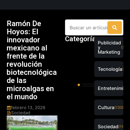
Ramón De
Hoyos: El
Categorías
innovador
Publicidad
mexicano al
y
(526
Marketing
frente de la
revolución
Tecnología
(289
biotecnológica
de las
microalgas en
Entretenimien
el mundo
Cultura
febrero 13, 2026
(130)
Sociedad
Sociedad
(115)