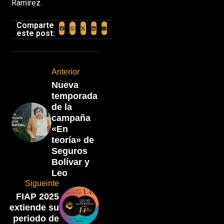
Ramírez.
Comparte
este post:
Anterior
Nueva
temporada
de la
campaña
«En
teoría» de
Seguros
Bolívar y
Leo
Sigueinte
FIAP 2025
extiende su
periodo de