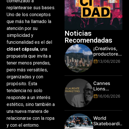
comenzado a
replantearse sus bases.
Uno de los conceptos
que más ha llamado la
atención por su
Noticias
simplicidad y
Recomendadas
funcionalidad es el del
¡Creativos,
clóset cápsula
, una
productores
propuesta que invita a
y cracks de
13/06/2026
tener menos prendas,
la tecnología
pero más versátiles,
en Bogotá,
es hora de
organizadas y con
subir de
Cannes
propósito. Esta
nivel! Las
Lions
tendencia no solo
marcas más
anuncia a
16/06/2026
responde a un interés
top del
Jim Stengel
mundo
estético, sino también a
como el
esperan por
primer Lions
una nueva manera de
su talento.
Laureate for
World
relacionarse con la ropa
Marketing
Skateboarding
y con el entorno.
Tour: