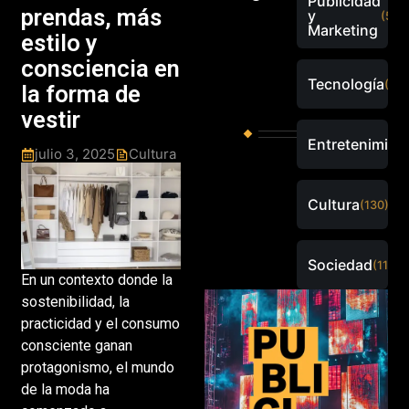
Publicidad
prendas, más
y
(526
Marketing
estilo y
consciencia en
Tecnología
(288
la forma de
vestir
Entretenimien
julio 3, 2025
Cultura
Cultura
(130)
Sociedad
(115)
En un contexto donde la
sostenibilidad, la
practicidad y el consumo
consciente ganan
protagonismo, el mundo
de la moda ha