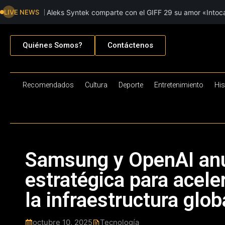
LIVE NEWS
Aleks Syntek comparte con el GIFF 29 su amor «Intoca
creación musica
Quiénes Somos?
Contáctenos
Recomendados
Cultura
Deporte
Entretenimiento
His
Samsung y OpenAI anu
estratégica para acele
la infraestructura glob
octubre 10, 2025
Tecnología