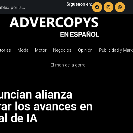
Síguenos en:
ble» por la
torias
Moda
Motor
Negocios
Opinión
Publicidad y Mark
El man de la gorra
ncian alianza
rar los avances en
al de IA