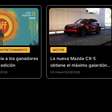
ENTRETENIMIENTO
MOTOR
ia a los ganadores
La nueva Mazda CX-5
 edición
obtiene el máximo galardón
de seguridad del IIHS en
/2026
05 Views
05/08/2026
Estados Unidos