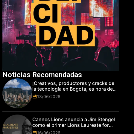
Noticias Recomendadas
¡Creativos, productores y cracks de
la tecnología en Bogotá, es hora de
subir de nivel! Las marcas más top
13/06/2026
del mundo esperan por su talento.
Cannes Lions anuncia a Jim Stengel
como el primer Lions Laureate for
Marketing
16/06/2026