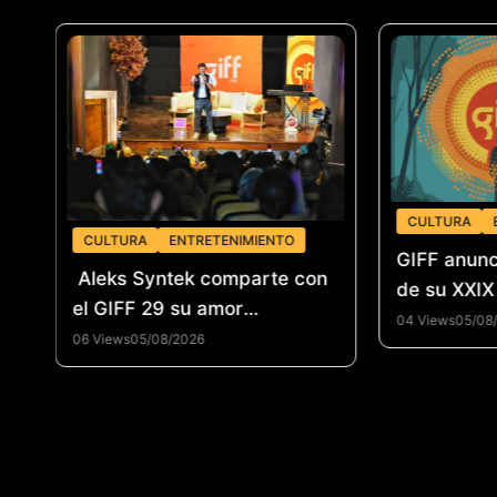
CULTURA
CULTURA
ENTRETENIMIENTO
GIFF anunc
Aleks Syntek comparte con
de su XXIX
el GIFF 29 su amor
04 Views
05/08
«Intocable» por la creación
06 Views
05/08/2026
musica