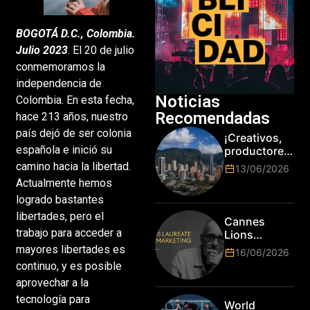
BOGOTÁ D.C., Colombia.
Julio 2023
. El 20 de julio
conmemoramos la
independencia de
Noticias
Colombia. En esta fecha,
Recomendadas
hace 213 años, nuestro
país dejó de ser colonia
¡Creativos,
española e inició su
productores
y cracks de
camino hacia la libertad.
13/06/2026
la tecnología
Actualmente hemos
en Bogotá,
logrado bastantes
es hora de
libertades, pero el
subir de
Cannes
nivel! Las
trabajo para acceder a
Lions
marcas más
anuncia a
mayores libertades es
16/06/2026
top del
Jim Stengel
continuo, y es posible
mundo
como el
esperan por
aprovechar a la
primer Lions
su talento.
tecnología para
Laureate for
World