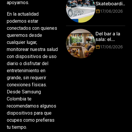
Marketing
apoyarnos.
Skateboarding
Tour:
17/06/2026
En la actualidad
¡Resultados
de la Copa del
podemos estar
Mundo de
conectados con quienes
Park de Roma
Del bar a la
queremos desde
2026!
sala: el
cualquier lugar,
Mundial
17/06/2026
monitorear nuestra salud
2026 vuelve
a poner el
con dispositivos de uso
hogar en el
diario o disfrutar del
centro
entretenimiento en
grande, sin requerir
conexiones físicas.
Desde Samsung
Colombia te
recomendamos algunos
dispositivos para que
ocupes como prefieras
tu tiempo.