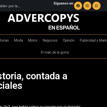
Síguenos en:
ble» por la
torias
Moda
Motor
Negocios
Opinión
Publicidad y Mark
El man de la gorra
toria, contada a
ciales
o 3×3, nos habla sobre su pasión por el deporte