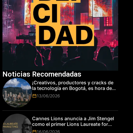
Noticias Recomendadas
¡Creativos, productores y cracks de
la tecnología en Bogotá, es hora de
subir de nivel! Las marcas más top
13/06/2026
del mundo esperan por su talento.
Cannes Lions anuncia a Jim Stengel
como el primer Lions Laureate for
Marketing
16/06/2026