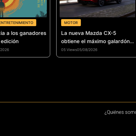
ENTRETENIMIENTO
MOTOR
ia a los ganadores
La nueva Mazda CX-5
 edición
obtiene el máximo galardón
de seguridad del IIHS en
/2026
05 Views
05/08/2026
Estados Unidos
¿Quiénes som