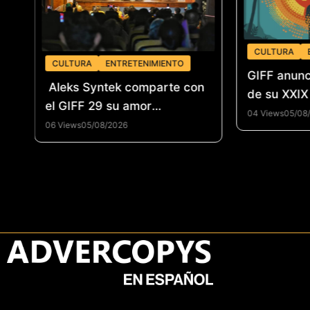
CULTURA
CULTURA
ENTRETENIMIENTO
GIFF anunc
Aleks Syntek comparte con
de su XXIX
el GIFF 29 su amor
04 Views
05/08
«Intocable» por la creación
06 Views
05/08/2026
musica