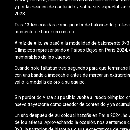
y por la creación de contenido y sobre sus expectativas
2028.
Tras 13 temporadas como jugador de baloncesto profesio
momento de hacer un cambio.
A raíz de ello, se pasó a la modalidad de baloncesto 3×3
Olímpicos representando a Países Bajos en Paris 2024
memorables de los Juegos.
Cuando solo faltaban tres segundos para que terminase l
con una bandeja impecable antes de marcar un extraordina
valió la medalla de oro a su equipo.
Sin perder de vista su posible vuelta al ruedo olímpico 
nueva trayectoria como creador de contenido y ya acumu
Un año después de su colosal hazaña en Paris 2024, ha vu
de los atletas. Aprovechando la ocasión, nos sentamos co
3×3, la narración de historias y sus expectativas de cara