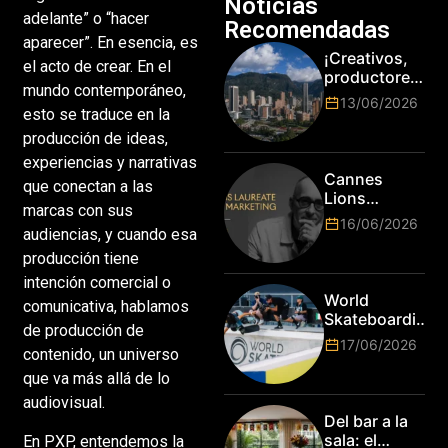
Noticias
adelante” o “hacer
Recomendadas
aparecer”. En esencia, es
¡Creativos,
el acto de crear. En el
productores
mundo contemporáneo,
y cracks de
13/06/2026
la tecnología
esto se traduce en la
en Bogotá,
producción de ideas,
es hora de
experiencias y narrativas
subir de
Cannes
que conectan a las
nivel! Las
Lions
marcas más
marcas con sus
anuncia a
16/06/2026
top del
audiencias, y cuando esa
Jim Stengel
mundo
como el
producción tiene
esperan por
primer Lions
intención comercial o
su talento.
Laureate for
World
comunicativa, hablamos
Marketing
Skateboarding
de producción de
Tour:
17/06/2026
contenido, un universo
¡Resultados
de la Copa del
que va más allá de lo
Mundo de
audiovisual.
Park de Roma
Del bar a la
2026!
sala: el
En PXP, entendemos la