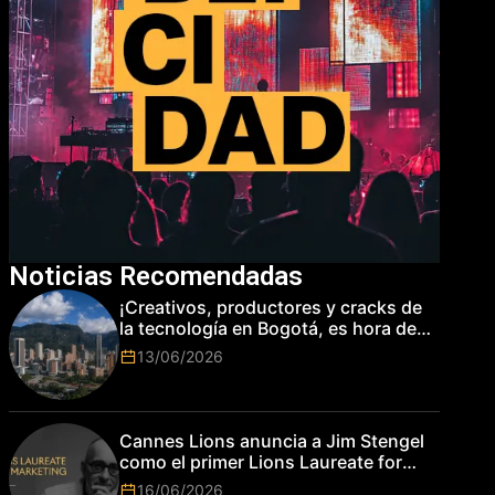
Noticias Recomendadas
¡Creativos, productores y cracks de
la tecnología en Bogotá, es hora de
subir de nivel! Las marcas más top
13/06/2026
del mundo esperan por su talento.
Cannes Lions anuncia a Jim Stengel
como el primer Lions Laureate for
Marketing
16/06/2026