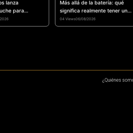
os lanza
Más allá de la batería: qué
uche para
significa realmente tener un
la industria del
smartphone de alto
/2026
04 Views
06/08/2026
 de llantas y
rendimiento
la economía
n Colombia
¿Quiénes som