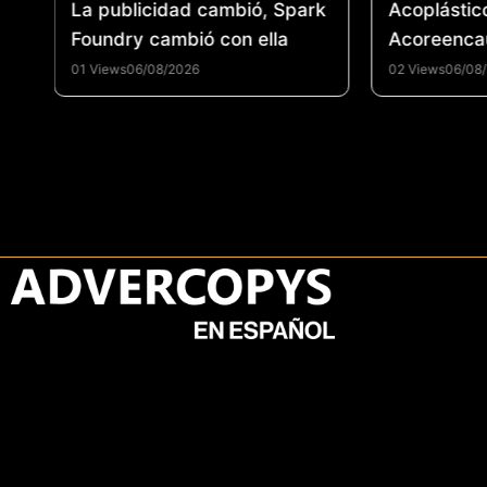
 un
La publicidad cambió, Spark
Acoplástic
el
Foundry cambió con ella
Acoreenca
fortalecer 
01 Views
06/08/2026
02 Views
06/08
reencauche
promover 
circular e