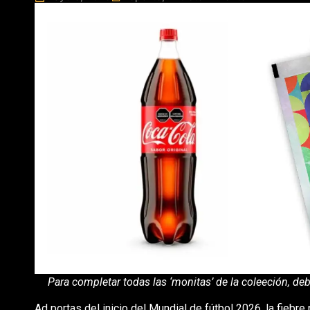
Para completar todas las ‘monitas’ de la coleeción, deb
Ad portas del inicio del Mundial de fútbol 2026, la fiebr