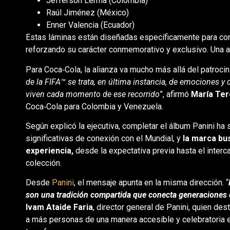
Jefferson Lerma (Colombia)
Raúl Jiménez (México)
Enner Valencia (Ecuador)
Estas láminas están diseñadas específicamente para c
reforzando su carácter conmemorativo y exclusivo. Una a
Para Coca‑Cola, la alianza va mucho más allá del patrocini
de la FIFA™ se trata, en última instancia, de emociones y 
viven cada momento de ese recorrido
”, afirmó
María Te
Coca‑Cola para Colombia y Venezuela.
Según explicó la ejecutiva, completar el álbum Panini h
significativas de conexión con el Mundial, y
la marca bus
experiencia,
desde la expectativa previa hasta el interc
colección.
Desde
Panini
, el mensaje apunta en la misma dirección. “
son una tradición compartida que conecta generaciones 
Ivam Ataide Faria
, director general de Panini, quien des
a más personas de una manera accesible y celebratoria 