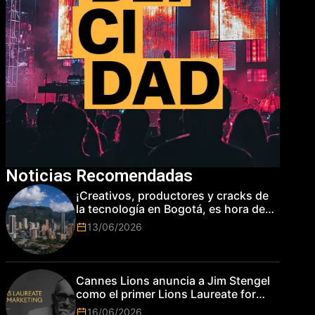
Noticias Recomendadas
¡Creativos, productores y cracks de
la tecnología en Bogotá, es hora de
subir de nivel! Las marcas más top
13/06/2026
del mundo esperan por su talento.
Cannes Lions anuncia a Jim Stengel
como el primer Lions Laureate for
Marketing
16/06/2026