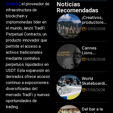
Noticias
Binance
, el proveedor de
Recomendadas
infraestructura de
blockchain y
¡Creativos,
productores
criptomonedas líder en
y cracks de
el mundo, lanzó TradFi
13/06/2026
la tecnología
Perpetual Contracts, un
en Bogotá,
producto innovador que
es hora de
subir de
permite el acceso a
Cannes
nivel! Las
activos tradicionales
Lions
marcas más
anuncia a
mediante contratos
16/06/2026
top del
Jim Stengel
perpetuos liquidados en
mundo
como el
esperan por
USDT. Esta expansión en
primer Lions
su talento.
Laureate for
derivados ofrece acceso
World
Marketing
continuo a exposiciones
Skateboarding
Tour:
diversificadas del
17/06/2026
¡Resultados
mercado TradFi y nuevas
de la Copa del
oportunidades de
Mundo de
trading.
Park de Roma
Del bar a la
2026!