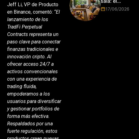
sala: el
Jeff Li, VP de Producto
Mundial
17/06/2026
en Binance, comentó:
“El
2026 vuelve
a poner el
lanzamiento de los
hogar en el
TradFi Perpetual
centro
Contracts representa un
paso clave para conectar
finanzas tradicionales e
innovación cripto. Al
ofrecer acceso 24/7 a
activos convencionales
con una experiencia de
trading fluida,
empoderamos a los
usuarios para diversificar
y gestionar portfolios de
forma más efectiva.
Respaldados por una
fuerte regulación, estos
productos crean nuevas