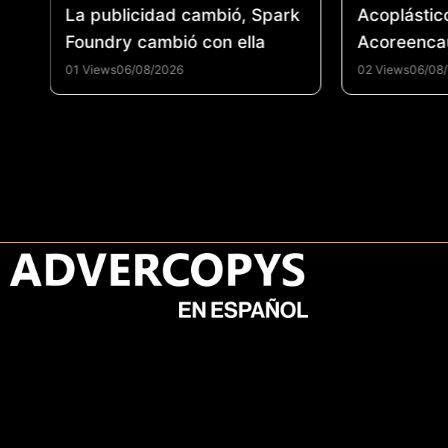
 un
La publicidad cambió, Spark
Acoplástic
el
Foundry cambió con ella
Acoreenca
fortalecer 
01 Views
06/08/2026
02 Views
06/08
reencauche
promover 
circular e