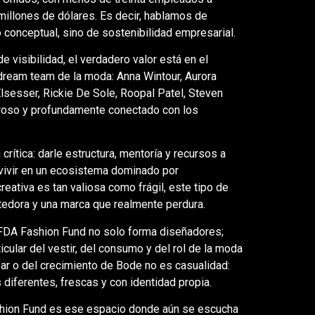
millones de dólares. Es decir, hablamos de
 conceptual, sino de sostenibilidad empresarial.
 visibilidad, el verdadero valor está en el
dream team de la moda: Anna Wintour, Aurora
sesser, Rickie De Sole, Roopal Patel, Steven
roso y profundamente conectado con los
rítica: darle estructura, mentoría y recursos a
vivir en un ecosistema dominado por
ativa es tan valiosa como frágil, este tipo de
tedora y una marca que realmente perdura.
CFDA Fashion Fund no solo forma diseñadores;
ticular del vestir, del consumo y del rol de la moda
far o del crecimiento de Bode no es casualidad:
diferentes, frescas y con identidad propia.
shion Fund es ese espacio donde aún se escucha