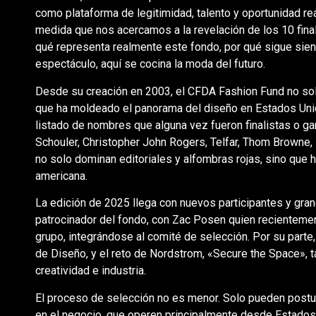
como plataforma de legitimidad, talento y oportunidad r
medida que nos acercamos a la revelación de los 10 final
qué representa realmente este fondo, por qué sigue sien
espectáculo, aquí se cocina la moda del futuro.
Desde su creación en 2003, el CFDA Fashion Fund no so
que ha moldeado el panorama del diseño en Estados Unido
listado de nombres que alguna vez fueron finalistas o
Schouler, Christopher John Rogers, Telfar, Thom Browne
no solo dominan editoriales y alfombras rojas, sino que
americana.
La edición de 2025 llega con nuevos participantes y gr
patrocinador del fondo, con Zac Posen quien recienteme
grupo, integrándose al comité de selección. Por su parte
de Diseño, y el reto de Nordstrom, «Secure the Space», 
creatividad e industria.
El proceso de selección no es menor. Solo pueden post
en el negocio, que operen principalmente desde Estados