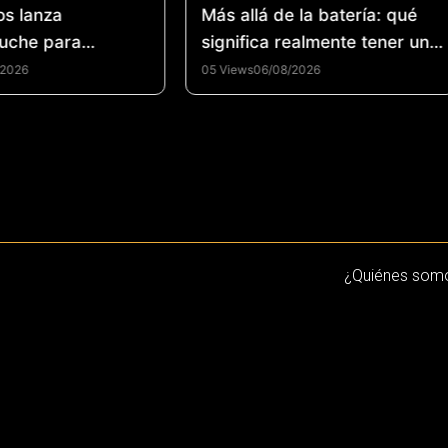
os lanza
Más allá de la batería: qué
uche para
significa realmente tener un
la industria del
smartphone de alto
/2026
05 Views
06/08/2026
 de llantas y
rendimiento
la economía
n Colombia
¿Quiénes som