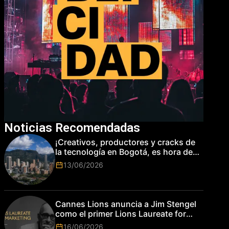
Noticias Recomendadas
¡Creativos, productores y cracks de
la tecnología en Bogotá, es hora de
subir de nivel! Las marcas más top
13/06/2026
del mundo esperan por su talento.
Cannes Lions anuncia a Jim Stengel
como el primer Lions Laureate for
Marketing
16/06/2026