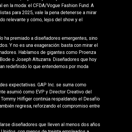
eal en la moda: el CFDA/Vogue Fashion Fund. A
istas para 2025, vale la pena detenerse a mirar
do relevante y cómo, lejos del show y el
lo ha premiado a diseñadores emergentes, sino
s. Y no es una exageración: basta con mirar el
 ganadores. Hablamos de gigantes como Proenza
, Bode o Joseph Altuzarra. Diseñadores que hoy
 han redefinido lo que entendemos por moda
andes expectativas. GAP Inc. se suma como
nte asumió como EVP y Director Creativo del
, Tommy Hilfiger continúa respaldando el Desafío
también regresa, reforzando el compromiso entre
ularse diseñadores que lleven al menos dos años
 Unidos, con menos de treinta empleados a