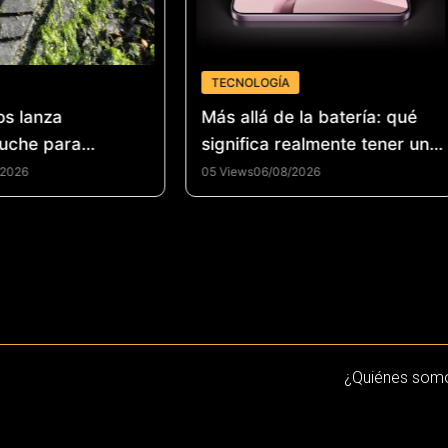
TECNOLOGÍA
os lanza
Más allá de la batería: qué
uche para
significa realmente tener un
la industria del
smartphone de alto
/2026
05 Views
06/08/2026
 de llantas y
rendimiento
la economía
n Colombia
¿Quiénes som