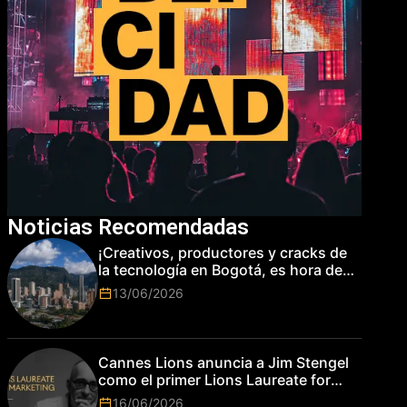
Noticias Recomendadas
¡Creativos, productores y cracks de
la tecnología en Bogotá, es hora de
subir de nivel! Las marcas más top
13/06/2026
del mundo esperan por su talento.
Cannes Lions anuncia a Jim Stengel
como el primer Lions Laureate for
Marketing
16/06/2026