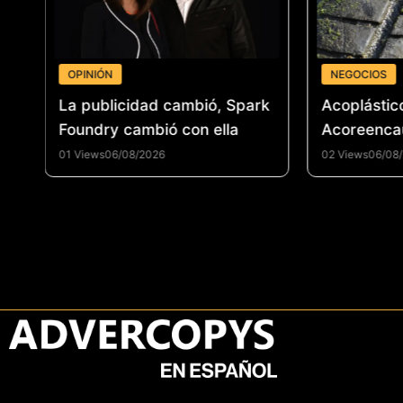
OPINIÓN
NEGOCIOS
 un
La publicidad cambió, Spark
Acoplástic
el
Foundry cambió con ella
Acoreenca
fortalecer 
01 Views
06/08/2026
02 Views
06/08
reencauche
promover 
circular e