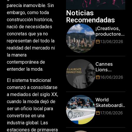
parecía inamovible. Sin
Noticias
embargo, como toda
Recomendadas
construcción histórica,
nació de necesidades
¡Creativos,
concretas que ya no
productores
y cracks de
representan del todo la
13/06/2026
la tecnología
realidad del mercado ni
en Bogotá,
la manera
es hora de
subir de
contemporánea de
Cannes
nivel! Las
entender la moda.
Lions
marcas más
anuncia a
16/06/2026
top del
El sistema tradicional
Jim Stengel
mundo
como el
comenzó a consolidarse
esperan por
primer Lions
a mediados del siglo XX,
su talento.
Laureate for
World
cuando la moda dejó de
Marketing
Skateboarding
ser un oficio local para
Tour:
17/06/2026
convertirse en una
¡Resultados
de la Copa del
industria global. Las
Mundo de
estaciones de primavera