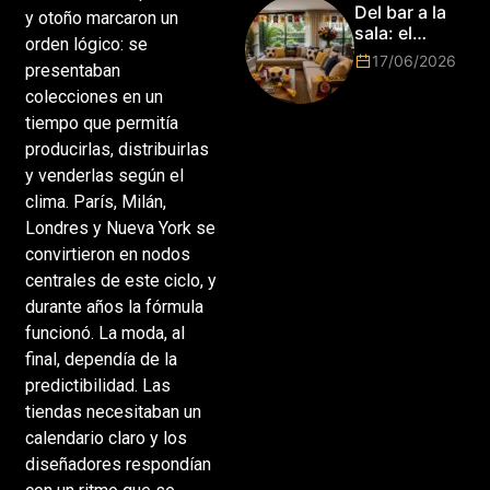
Park de Roma
Del bar a la
y otoño marcaron un
2026!
sala: el
orden lógico: se
Mundial
17/06/2026
presentaban
2026 vuelve
a poner el
colecciones en un
hogar en el
tiempo que permitía
centro
producirlas, distribuirlas
y venderlas según el
clima. París, Milán,
Londres y Nueva York se
convirtieron en nodos
centrales de este ciclo, y
durante años la fórmula
funcionó. La moda, al
final, dependía de la
predictibilidad. Las
tiendas necesitaban un
calendario claro y los
diseñadores respondían