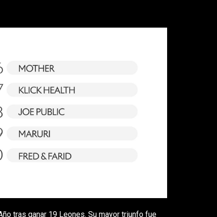
ño tras ganar 19 Leones. Su mayor triunfo fue