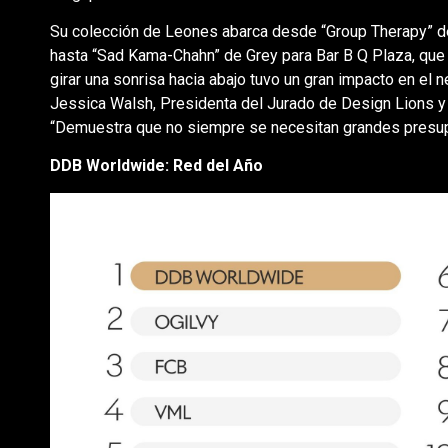
Su colección de Leones abarca desde “Group Therapy” d
hasta “Sad Kama-Chahn” de Grey para Bar B Q Plaza, que
girar una sonrisa hacia abajo tuvo un gran impacto en el 
Jessica Walsh, Presidenta del Jurado de Design Lions y
“Demuestra que no siempre se necesitan grandes presupu
DDB Worldwide: Red del Año