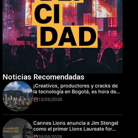
Noticias Recomendadas
¡Creativos, productores y cracks de
la tecnología en Bogotá, es hora de
subir de nivel! Las marcas más top
13/06/2026
del mundo esperan por su talento.
Cannes Lions anuncia a Jim Stengel
como el primer Lions Laureate for
Marketing
16/06/2026