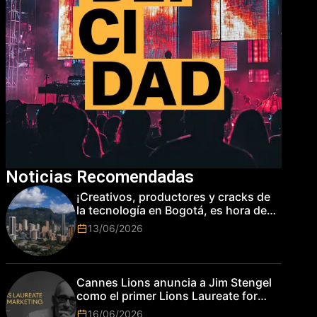
Noticias Recomendadas
¡Creativos, productores y cracks de
la tecnología en Bogotá, es hora de
subir de nivel! Las marcas más top
13/06/2026
del mundo esperan por su talento.
Cannes Lions anuncia a Jim Stengel
como el primer Lions Laureate for
Marketing
16/06/2026