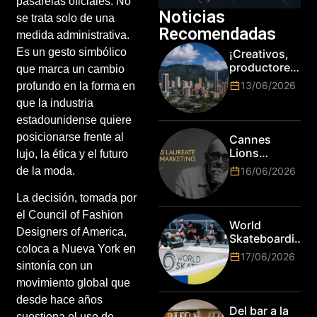
pasarelas oficiales. No
Noticias
se trata solo de una
Recomendadas
medida administrativa.
Es un gesto simbólico
¡Creativos,
productores
que marca un cambio
y cracks de
13/06/2026
profundo en la forma en
la tecnología
que la industria
en Bogotá,
es hora de
estadounidense quiere
subir de
posicionarse frente al
Cannes
nivel! Las
Lions
lujo, la ética y el futuro
marcas más
anuncia a
16/06/2026
de la moda.
top del
Jim Stengel
mundo
como el
La decisión, tomada por
esperan por
primer Lions
su talento.
el Council of Fashion
Laureate for
World
Designers of America,
Marketing
Skateboarding
coloca a Nueva York en
Tour:
17/06/2026
¡Resultados
sintonía con un
de la Copa del
movimiento global que
Mundo de
desde hace años
Park de Roma
Del bar a la
cuestiona el uso de