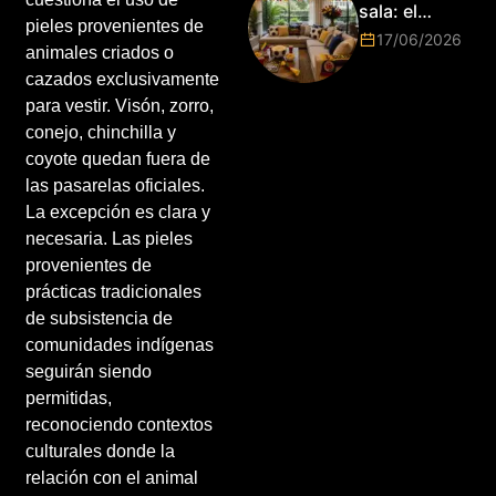
2026!
sala: el
pieles provenientes de
Mundial
17/06/2026
2026 vuelve
animales criados o
a poner el
cazados exclusivamente
hogar en el
para vestir. Visón, zorro,
centro
conejo, chinchilla y
coyote quedan fuera de
las pasarelas oficiales.
La excepción es clara y
necesaria. Las pieles
provenientes de
prácticas tradicionales
de subsistencia de
comunidades indígenas
seguirán siendo
permitidas,
reconociendo contextos
culturales donde la
relación con el animal