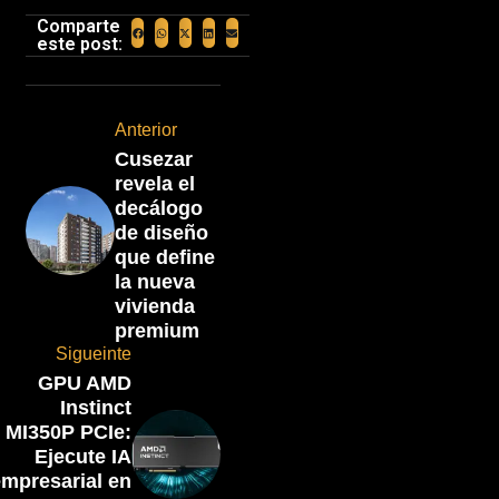
Comparte
este post:
Anterior
Cusezar
revela el
decálogo
de diseño
que define
la nueva
vivienda
premium
Sigueinte
GPU AMD
Instinct
MI350P PCIe:
Ejecute IA
mpresarial en