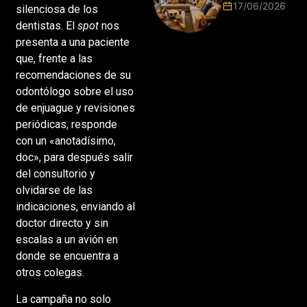
Mundial
17/06/2026
silenciosa de los
2026 vuelve
dentistas. El
spot
nos
a poner el
hogar en el
presenta a una paciente
centro
que, frente a las
recomendaciones de su
odontólogo sobre el uso
de enjuague y revisiones
periódicas, responde
con un «anotadísimo,
doc», para después salir
del consultorio y
olvidarse de las
indicaciones, enviando al
doctor directo y sin
escalas a un avión en
donde se encuentra a
otros colegas.
La campaña no solo