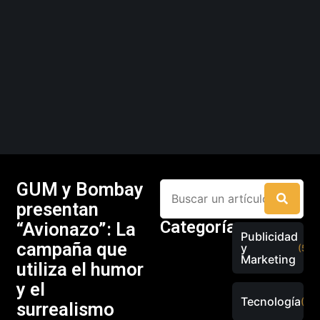
GUM y Bombay
presentan
Categorías
“Avionazo”: La
Publicidad
campaña que
y
(526
Marketing
utiliza el humor
y el
Tecnología
(289
surrealismo