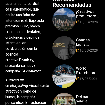
asentimiento cordial,
Recomendadas
casi automático, que
¡Creativos,
oculta una falta de
productores
y cracks de
intención real. Bajo esta
13/06/2026
la tecnología
premisa, GUM, marca
en Bogotá,
líder en interdentales,
es hora de
ortodoncia y cepillos
subir de
Cannes
nivel! Las
infantiles, en
Lions
marcas más
colaboración con la
anuncia a
16/06/2026
top del
Jim Stengel
agencia
mundo
como el
creativa
Bombay
,
esperan por
primer Lions
su talento.
presenta su nueva
Laureate for
World
Marketing
campaña:
“Avionazo”
.
Skateboarding
Tour:
17/06/2026
A través de
¡Resultados
un
storytelling
visualmente
de la Copa del
Mundo de
atractivo y lleno de
Park de Roma
Del bar a la
humor, la campaña
2026!
sala: el
personifica la frustración