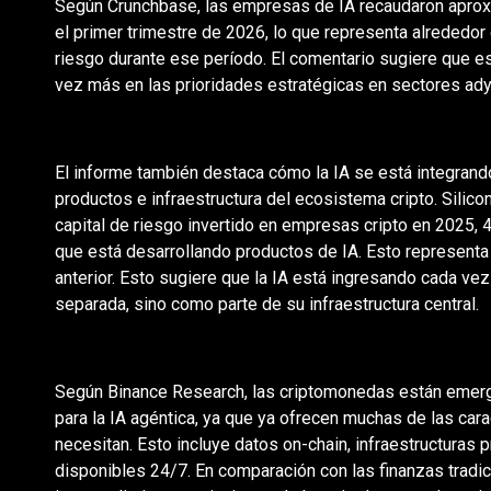
Según Crunchbase, las empresas de IA recaudaron apro
el primer trimestre de 2026, lo que representa alrededor 
riesgo durante ese período. El comentario sugiere que es
vez más en las prioridades estratégicas en sectores ady
El informe también destaca cómo la IA se está integran
productos e infraestructura del ecosistema cripto. Silico
capital de riesgo invertido en empresas cripto en 2025, 
que está desarrollando productos de IA. Esto represent
anterior. Esto sugiere que la IA está ingresando cada ve
separada, sino como parte de su infraestructura central.
Según Binance Research, las criptomonedas están emer
para la IA agéntica, ya que ya ofrecen muchas de las cara
necesitan. Esto incluye datos on-chain, infraestructura
disponibles 24/7. En comparación con las finanzas tradi