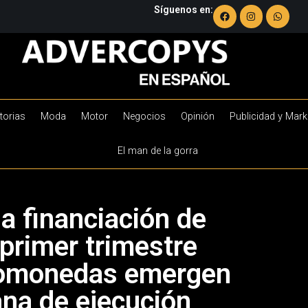
Síguenos en:
torias
Moda
Motor
Negocios
Opinión
Publicidad y Mark
El man de la gorra
la financiación de
 primer trimestre
ptomonedas emergen
na de ejecución