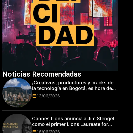
Noticias Recomendadas
¡Creativos, productores y cracks de
la tecnología en Bogotá, es hora de
subir de nivel! Las marcas más top
13/06/2026
del mundo esperan por su talento.
Cannes Lions anuncia a Jim Stengel
como el primer Lions Laureate for
Marketing
16/06/2026