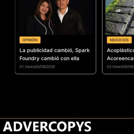
OPINIÓN
NEGOCIOS
 un
La publicidad cambió, Spark
Acoplástic
el
Foundry cambió con ella
Acoreenca
fortalecer 
01 Views
06/08/2026
02 Views
06/08
reencauche
promover 
circular e