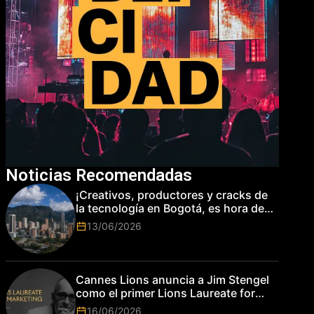
Noticias Recomendadas
¡Creativos, productores y cracks de
la tecnología en Bogotá, es hora de
subir de nivel! Las marcas más top
13/06/2026
del mundo esperan por su talento.
Cannes Lions anuncia a Jim Stengel
como el primer Lions Laureate for
Marketing
16/06/2026