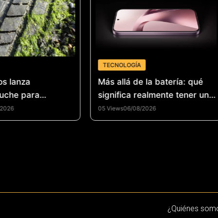
TECNOLOGÍA
os lanza
Más allá de la batería: qué
uche para
significa realmente tener un
la industria del
smartphone de alto
/2026
05 Views
06/08/2026
 de llantas y
rendimiento
la economía
n Colombia
¿Quiénes som