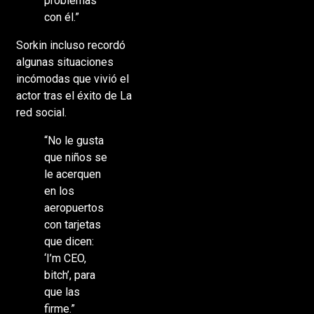
problemas
con él.”
Sorkin incluso recordó
algunas situaciones
incómodas que vivió el
actor tras el éxito de La
red social.
“No le gusta
que niños se
le acerquen
en los
aeropuertos
con tarjetas
que dicen:
‘I’m CEO,
bitch’, para
que las
firme.”