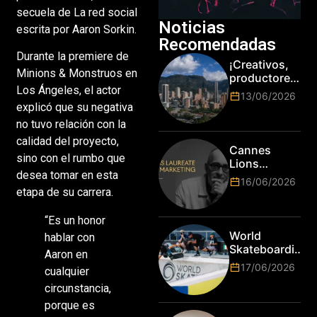
secuela de La red social
Noticias
escrita por Aaron Sorkin.
Recomendadas
Durante la premiere de
¡Creativos,
Minions & Monstruos en
productores
Los Ángeles, el actor
y cracks de
13/06/2026
la tecnología
explicó que su negativa
en Bogotá,
no tuvo relación con la
es hora de
calidad del proyecto,
subir de
Cannes
nivel! Las
sino con el rumbo que
Lions
marcas más
desea tomar en esta
anuncia a
16/06/2026
top del
Jim Stengel
etapa de su carrera.
mundo
como el
esperan por
primer Lions
“Es un honor
su talento.
Laureate for
World
hablar con
Marketing
Skateboarding
Aaron en
Tour:
17/06/2026
cualquier
¡Resultados
circunstancia,
de la Copa del
Mundo de
porque es
Park de Roma