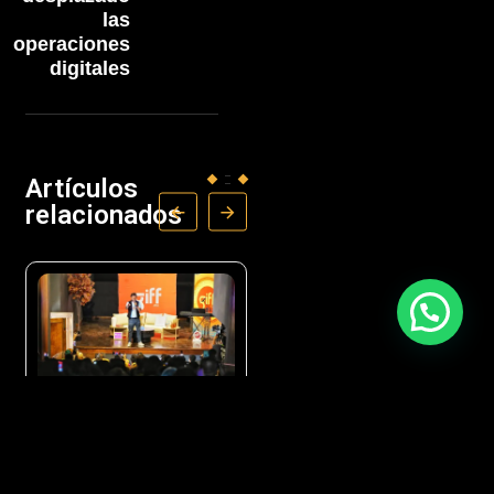
las
operaciones
digitales
Artículos
relacionados
CULTURA
CULTURA
ENTRETENIMIENTO
ENTRETENIMIENTO
GIFF anuncia a los
Aleks Syntek