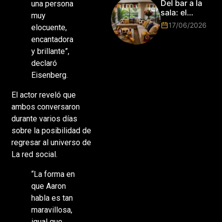
Del bar a la
una persona
2026!
sala: el
muy
Mundial
17/06/2026
elocuente,
2026 vuelve
encantadora
a poner el
hogar en el
y brillante”,
centro
declaró
Eisenberg.
El actor reveló que
ambos conversaron
durante varios días
sobre la posibilidad de
regresar al universo de
La red social.
“La forma en
que Aaron
habla es tan
maravillosa,
igual que