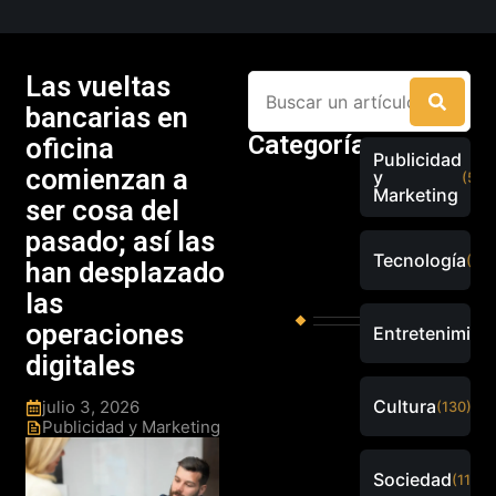
Las vueltas
bancarias en
Categorías
oficina
Publicidad
comienzan a
y
(526
Marketing
ser cosa del
pasado; así las
Tecnología
(289
han desplazado
las
operaciones
Entretenimien
digitales
Cultura
julio 3, 2026
(130)
Publicidad y Marketing
Sociedad
(115)