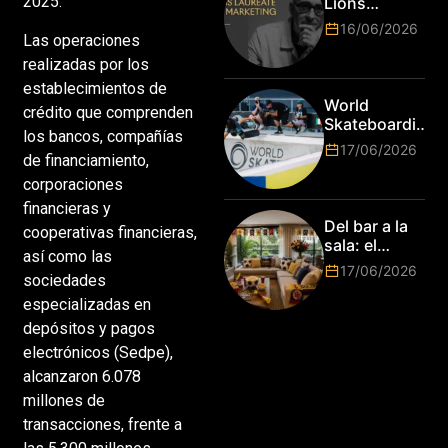
2025.
Lions
marcas más
anuncia a
16/06/2026
top del
Las operaciones
Jim Stengel
mundo
como el
realizadas por los
esperan por
primer Lions
establecimientos de
su talento.
Laureate for
World
crédito que comprenden
Marketing
Skateboarding
los bancos, compañías
Tour:
17/06/2026
de financiamiento,
¡Resultados
de la Copa del
corporaciones
Mundo de
financieras y
Park de Roma
Del bar a la
cooperativas financieras,
2026!
sala: el
así como las
Mundial
17/06/2026
sociedades
2026 vuelve
a poner el
especializadas en
hogar en el
depósitos y pagos
centro
electrónicos (Sedpe),
alcanzaron 6.078
millones de
transacciones, frente a