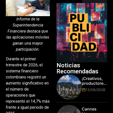
Informe de la
Superintendencia
Financiera destaca que
las aplicaciones móviles
ganan una mayor
participación.
Durante el primer
Noticias
trimestre de 2026, el
Recomendadas
sistema financiero
colombiano registró un
¡Creativos,
productores
aumento significativo en
y cracks de
el número de
13/06/2026
la tecnología
operaciones que
en Bogotá,
representó el 14,7% más
es hora de
subir de
frente a igual periodo de
Cannes
nivel! Las