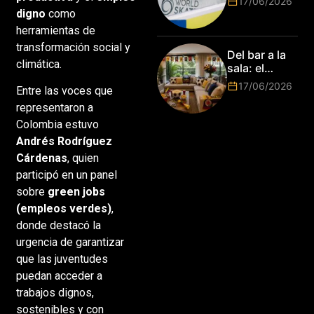
17/06/2026
¡Resultados
digno
como
de la Copa del
herramientas de
Mundo de
transformación social y
Park de Roma
Del bar a la
2026!
climática.
sala: el
Mundial
17/06/2026
Entre las voces que
2026 vuelve
a poner el
representaron a
hogar en el
Colombia estuvo
centro
Andrés Rodríguez
Cárdenas
, quien
participó en un panel
sobre
green jobs
(empleos verdes)
,
donde destacó la
urgencia de garantizar
que las juventudes
puedan acceder a
trabajos dignos,
sostenibles y con