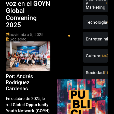
voz en el GOYN
y
(526
Marketing
Global
Convening
Tecnología
(289
2025
noviembre 5, 2025
Entretenimien
Sociedad
Cultura
(130)
Sociedad
(115)
Por: Andrés
Rodríguez
Cárdenas
En octubre de 2025, la
red
Global Opportunity
Youth Network (GOYN)