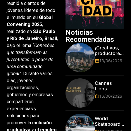
reunió a cientos de
jóvenes líderes de todo
el mundo en su
Global
Convening 2025
,
Noticias
realizado en
São Paulo
Recomendadas
y Río de Janeiro, Brasil
,
bajo el lema
“Conexões
¡Creativos,
que transformam as
productores
y cracks de
juventudes: o poder de
13/06/2026
la tecnología
uma comunidade
en Bogotá,
global”
. Durante varios
es hora de
días, jóvenes,
subir de
Cannes
nivel! Las
organizaciones,
Lions
marcas más
anuncia a
gobiernos y empresas
16/06/2026
top del
Jim Stengel
compartieron
mundo
como el
experiencias y
esperan por
primer Lions
su talento.
soluciones para
Laureate for
World
Marketing
promover la
inclusión
Skateboarding
Tour:
productiva
y el
empleo