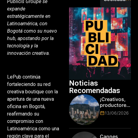
Publicis Groupe se
expande
estratégicamente en
Latinoamérica, con
Bogotá como su nuevo
hub, apostando por la
tecnología y la
innovación creativa.
LePub continúa
Noticias
fortaleciendo su red
Recomendadas
creativa boutique con la
apertura de una nueva
¡Creativos,
productores
oficina en Bogotá,
y cracks de
13/06/2026
reafirmando su
la tecnología
compromiso con
en Bogotá,
es hora de
Latinoamérica como una
subir de
región clave para el
Cannes