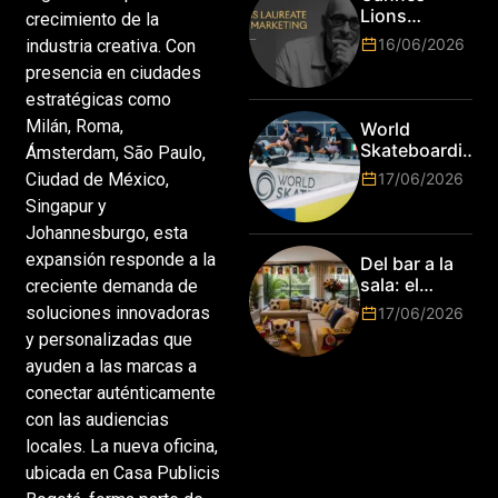
nivel! Las
Lions
crecimiento de la
marcas más
anuncia a
16/06/2026
industria creativa. Con
top del
Jim Stengel
mundo
presencia en ciudades
como el
esperan por
estratégicas como
primer Lions
su talento.
Laureate for
Milán, Roma,
World
Marketing
Skateboarding
Ámsterdam, São Paulo,
Tour:
Ciudad de México,
17/06/2026
¡Resultados
Singapur y
de la Copa del
Johannesburgo, esta
Mundo de
Park de Roma
expansión responde a la
Del bar a la
2026!
sala: el
creciente demanda de
Mundial
soluciones innovadoras
17/06/2026
2026 vuelve
y personalizadas que
a poner el
ayuden a las marcas a
hogar en el
centro
conectar auténticamente
con las audiencias
locales. La nueva oficina,
ubicada en Casa Publicis