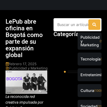
LePub abre
oficina en
Categorías
Bogotá como
Publicidad
parte de su
y
(526
Marketing
expansión
global
Tecnología
(289
febrero 17, 2025
Publicidad y Marketing
Entretenimien
Cultura
(130)
La reconocida red
creativa impulsada por
Sociedad
(115)