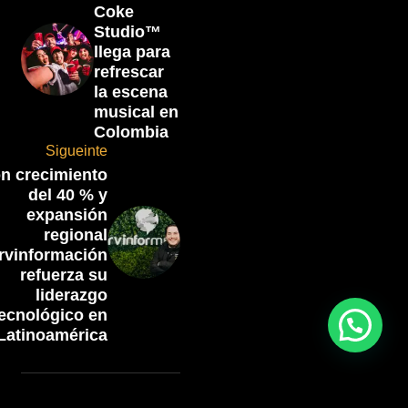
Coke
Studio™
llega para
refrescar
la escena
musical en
Colombia
Sigueinte
n crecimiento
del 40 % y
expansión
regional
rvinformación
refuerza su
liderazgo
ecnológico en
Latinoamérica