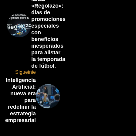
«Regolazo»:
días de
promociones
especiales
con
beneficios
inesperados
para alistar
la temporada
de fútbol.
Sigueinte
Inteligencia
Artificial:
nueva era
para
redefinir la
estrategia
empresarial