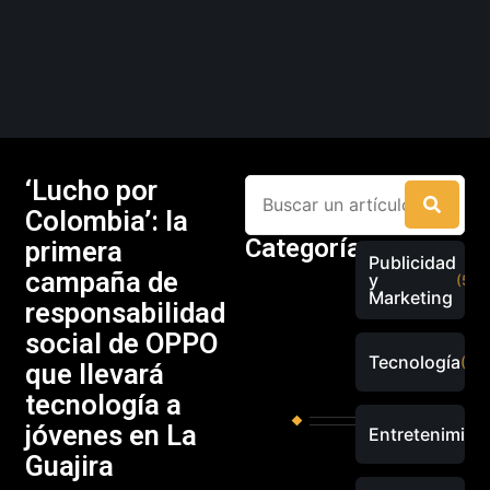
‘Lucho por
Colombia’: la
Categorías
primera
Publicidad
campaña de
y
(526
Marketing
responsabilidad
social de OPPO
Tecnología
(289
que llevará
tecnología a
jóvenes en La
Entretenimien
Guajira