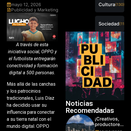
Cultura
mayo 12, 2026
(130)
Publicidad y Marketing
Sociedad
(115)
A través de esta
iniciativa social, OPPO y
el futbolista entregarán
conectividad y formación
digital a 500 personas.
Más allá de las canchas
y los patrocinios
tradicionales, Luis Díaz
Noticias
ha decidido usar su
Recomendadas
influencia para conectar
¡Creativos,
a su tierra natal con el
productores
mundo digital. OPPO
y cracks de