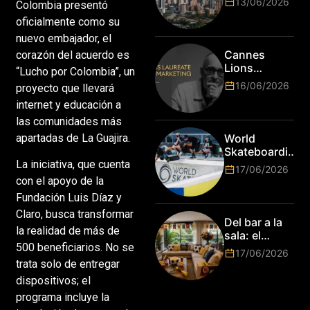
13/06/2026
Colombia presentó
la tecnología
oficialmente como su
en Bogotá,
es hora de
nuevo embajador, el
subir de
Cannes
corazón del acuerdo es
nivel! Las
Lions
“Lucho por Colombia”, un
marcas más
anuncia a
16/06/2026
proyecto que llevará
top del
Jim Stengel
mundo
internet y educación a
como el
esperan por
primer Lions
las comunidades más
su talento.
Laureate for
apartadas de La Guajira.
World
Marketing
Skateboarding
La iniciativa, que cuenta
Tour:
17/06/2026
¡Resultados
con el apoyo de la
de la Copa del
Fundación Luis Díaz y
Mundo de
Claro, busca transformar
Park de Roma
Del bar a la
2026!
la realidad de más de
sala: el
500 beneficiarios. No se
Mundial
17/06/2026
2026 vuelve
trata solo de entregar
a poner el
dispositivos; el
hogar en el
programa incluye la
centro