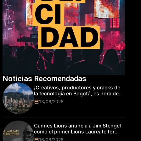
Noticias Recomendadas
¡Creativos, productores y cracks de
la tecnología en Bogotá, es hora de
subir de nivel! Las marcas más top
13/06/2026
del mundo esperan por su talento.
Cannes Lions anuncia a Jim Stengel
como el primer Lions Laureate for
Marketing
16/06/2026