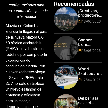
Recomendadas
configuraciones para
¡Creativos,
una conducción ajustada
productores
a la medida
y cracks de
13/06/2026
la tecnología
Mazda de Colombia
en Bogotá,
anuncia la llegada al país
es hora de
de la nueva Mazda CX-
subir de
Cannes
nivel! Las
60 híbrida enchufable
Lions
marcas más
anuncia a
(PHEV), un vehículo que
16/06/2026
top del
Jim Stengel
redefine por completo la
mundo
como el
experiencia de
esperan por
primer Lions
su talento.
conducción híbrida. Con
Laureate for
World
Marketing
su avanzada tecnología
Skateboarding
e-Skyactiv PHEV, esta
Tour:
17/06/2026
¡Resultados
SUV no solo establece
de la Copa del
un nuevo estándar de
Mundo de
potencia y eficiencia
Park de Roma
Del bar a la
2026!
para un manejo
sala: el
deportivo, sino que
Mundial