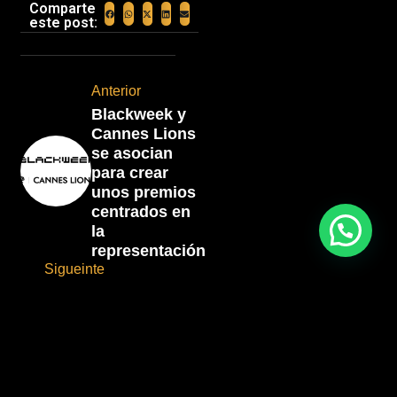
Comparte
este post:
Anterior
Blackweek y
Cannes Lions
se asocian
para crear
unos premios
centrados en
la
representación
Sigueinte
Entre
Vecinos: la
iniciativa que
une, protege
y transforma
comunidades